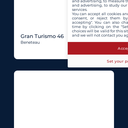
and advertising, to measure t
and advertising, to study ou
services.
You can accept all cookies an
consent, or reject them by
accepting". You can also ch
time by clicking on the "Set
choices will be valid for this 
and we will not contact you a
Gran Turismo 46
Beneteau
Accep
Set your p