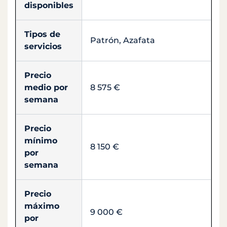
disponibles
Tipos de
Patrón, Azafata
servicios
Precio
medio por
8 575 €
semana
Precio
mínimo
8 150 €
por
semana
Precio
máximo
9 000 €
por