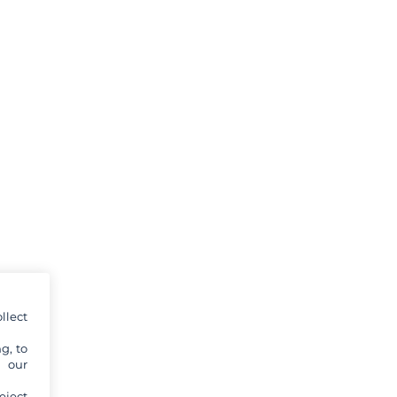
llect
g, to
y our
eject