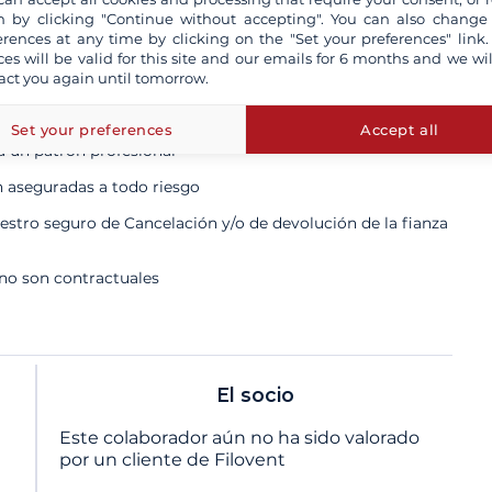
 by clicking "Continue without accepting". You can also change
erences at any time by clicking on the "Set your preferences" link.
ces will be valid for this site and our emails for 6 months and we wil
act you again until tomorrow.
Set your preferences
Accept all
ta un patrón profesional
n aseguradas a todo riesgo
tro seguro de Cancelación y/o de devolución de la fianza
 no son contractuales
El socio
Este colaborador aún no ha sido valorado
por un cliente de Filovent