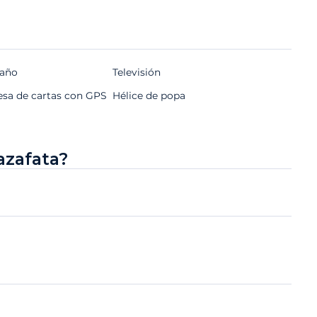
baño
Televisión
esa de cartas con GPS
Hélice de popa
azafata?