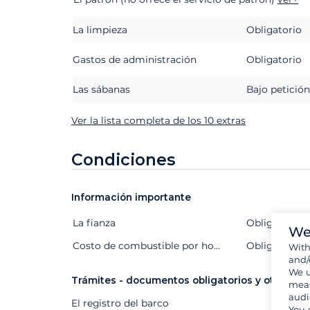
La limpieza
Obligatorio
Gastos de administración
Obligatorio
Las sábanas
Bajo petición
Ver la lista completa de los 10 extras
Condiciones
Información importante
La fianza
Extras
Estado
Precio
Obligatorio
We
Costo de combustible por hora de motor (indicativo y muy fluctuante)
Obligatorio
Wit
and/
We u
Trámites - documentos obligatorios y otros
meas
audi
El registro del barco
You 