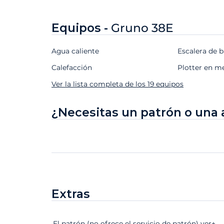
Equipos -
Gruno 38E
Agua caliente
Escalera de 
Calefacción
Plotter en m
Ver la lista completa de los 19 equipos
¿Necesitas un patrón o una 
Extras
Extras
Estado
Precio
El patrón (no ofrece el servicio de patrón)
ver+