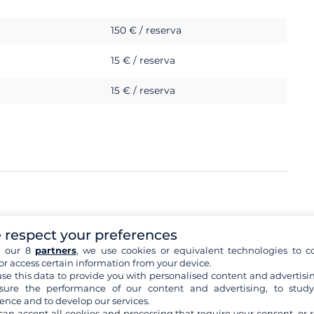
150 € / reserva
15 € / reserva
15 € / reserva
1 000 €
 respect your preferences
h our 8
partners
, we use cookies or equivalent technologies to co
or access certain information from your device.
se this data to provide you with personalised content and advertisin
ure the performance of our content and advertising, to stud
ence and to develop our services.
can accept all cookies and processing that require your consent, or r