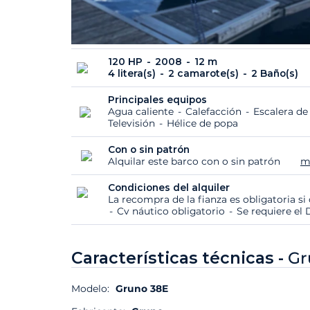
120 HP
2008
12 m
4 litera(s)
2 camarote(s)
2 Baño(s)
Principales equipos
Agua caliente
Calefacción
Escalera d
Televisión
Hélice de popa
Con o sin patrón
Alquilar este barco con o sin patrón
m
Condiciones del alquiler
La recompra de la fianza es obligatoria s
Cv náutico obligatorio
Se requiere el 
Características técnicas -
Gr
Modelo:
Gruno 38E