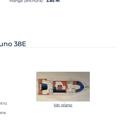
Manga (anchura):
3.85 m
uno 38E
tro.
Ver plano
una