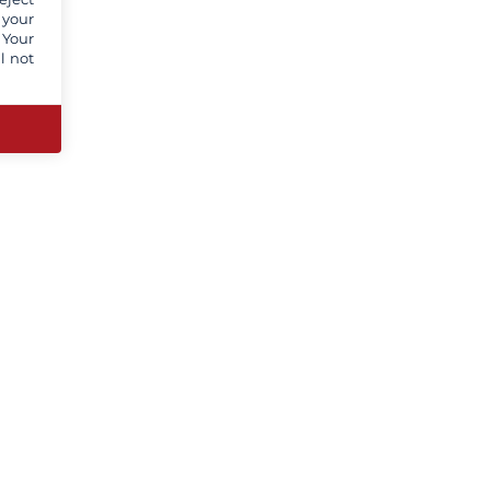
 your
 Your
l not