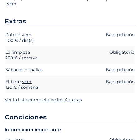
ver+
Extras
Patrón
Extras
Estado
ver+
Precio
Bajo petición
200 € / día(s)
La limpieza
Obligatorio
250 € / reserva
Sábanas + toallas
Bajo petición
El bote
ver+
Bajo petición
120 € / semana
Ver la lista completa de los 4 extras
Condiciones
Información importante
La fianza
Extras
Estado
Precio
Obligatorio