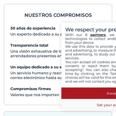
NUESTROS COMPROMISOS
30 años de experiencia
Ver+
We respect your pr
Un experto dedicado a su proyecto de crucero
With our 8
partners
, we 
technologies to collect and/
from your device.
Transparencia total
Ver+
We use this data to provide 
and advertising, to measure t
Una visión exhaustiva de los barcos de todos los
and advertising, to study ou
arrendadores presentes en cada destino
services.
You can accept all cookies an
consent, or reject them by
Un equipo dedicado a su experiencia
Ver+
accepting". You can also ch
Un servicio humano y reactivo por teléfono o
time by clicking on the "Set
correo electrónico hasta su regreso del crucero
choices will be valid for this 
and we will not contact you a
Compromisos firmes
Ver+
Accep
Valores que nos importan
Set your p