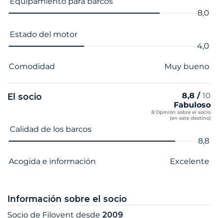
Equipamiento para barcos
8,0
Estado del motor
4,0
Comodidad
Muy bueno
8,8 /
10
El socio
Fabuloso
8 Opinión sobre el socio
(en este destino)
Nombre del criterio
Nota
Calidad de los barcos
8,8
Acogida e información
Excelente
Información sobre el socio
Socio de Filovent desde
2009