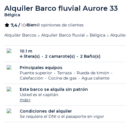
Alquiler Barco fluvial Aurore 33
Bélgica
7,4 /
10
Bien
8 opiniones de clientes
Alquiler Barcos
Alquiler Barco fluvial
Bélgica
Alquiler 
10.1 m
4 litera(s)
2 camarote(s)
2 Baño(s)
Principales equipos
Puente superior
Terraza
Rueda de timón
Calefacción
Cocina de gas
Agua caliente
Este barco se alquila sin patrón
Usted es el capitán.
más+
Condiciones del alquiler
Se requiere el DNI o el pasaporte en vigor