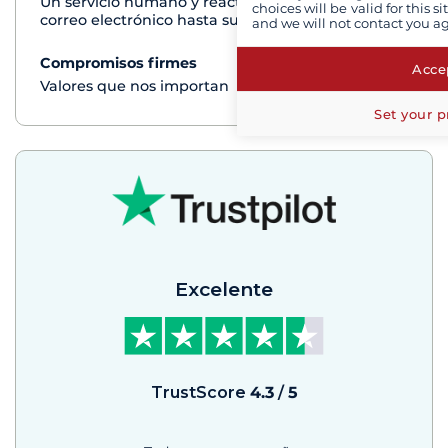
Un servicio humano y reactivo por teléfono o
choices will be valid for this 
correo electrónico hasta su regreso del crucero
and we will not contact you a
Compromisos firmes
Ver+
Accep
Valores que nos importan
Set your p
Excelente
TrustScore
4.3
/
5