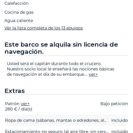
Calefacción
Cocina de gas
Agua caliente
Ver la lista completa de los 13 equipos
Este barco se alquila sin licencia de
navegación.
Usted será el capitán durante todo el crucero.
Nuestro socio local le enseñará las nociones básicas
de navegación el día de su embarque.
...
ver+
Extras
Patrón
Extras
Estado
ver+
Precio
Bajo petición
280 € / día(s)
Ropa de cama (sábanas, mantas o edredones, almohadas y fundas de almohada)
incluido
Estacionamiento no seguro (al aire libre, sin cercar, descubierto)
incluido