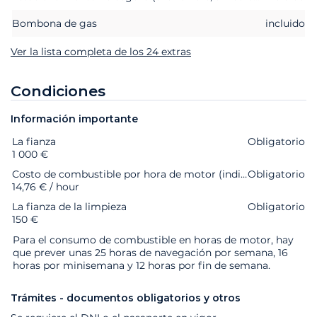
Bombona de gas
incluido
Ver la lista completa de los 24 extras
Condiciones
Información importante
La fianza
Extras
Estado
Precio
Obligatorio
1 000 €
Costo de combustible por hora de motor (indicativo y muy fluctuante)
Obligatorio
14,76 € / hour
La fianza de la limpieza
Obligatorio
150 €
Para el consumo de combustible en horas de motor, hay
que prever unas 25 horas de navegación por semana, 16
horas por minisemana y 12 horas por fin de semana.
Trámites - documentos obligatorios y otros