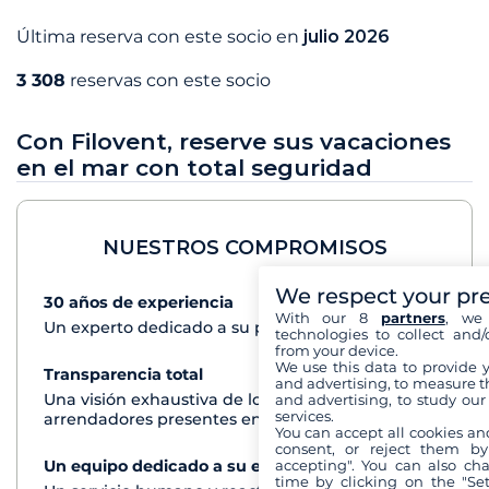
Última reserva con este socio en
julio 2026
3 308
reservas con este socio
Con Filovent, reserve sus vacaciones
en el mar con total seguridad
NUESTROS COMPROMISOS
We respect your pr
30 años de experiencia
Ver+
With our 8
partners
, we 
Un experto dedicado a su proyecto de crucero
technologies to collect and/
from your device.
We use this data to provide 
Transparencia total
Ver+
and advertising, to measure t
Una visión exhaustiva de los barcos de todos los
and advertising, to study ou
services.
arrendadores presentes en cada destino
You can accept all cookies an
consent, or reject them by
accepting". You can also ch
Un equipo dedicado a su experiencia
Ver+
time by clicking on the "Set