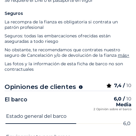
Se requiere el DNI o el pasaporte en vigor
Seguros
La recompra de la fianza es obligatoria si contrata un
patrón profesional
Seguros: todas las embarcaciones ofrecidas están
aseguradas a todo riesgo
No obstante, te recomendamos que contrates nuestro
seguro de Cancelación y/o de devolución de la fianza
más+
Las fotos y la información de esta ficha de barco no son
contractuales
7,4 /
10
Opiniones de clientes
6,0 /
10
El barco
Media
2 Opinión sobre el barco
Nombre del criterio
Nota
Estado general del barco
6,0