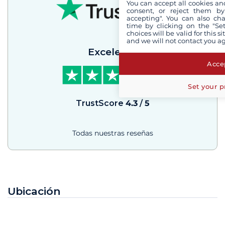
You can accept all cookies an
consent, or reject them by
accepting". You can also ch
time by clicking on the "Set
choices will be valid for this 
and we will not contact you a
Excelente
Accep
Set your p
TrustScore
4.3
/
5
Todas nuestras reseñas
Ubicación