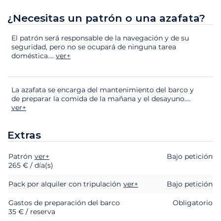
¿Necesitas un patrón o una azafata?
El patrón será responsable de la navegación y de su
seguridad, pero no se ocupará de ninguna tarea
doméstica.
...
ver+
La azafata se encarga del mantenimiento del barco y
de preparar la comida de la mañana y el desayuno.
...
ver+
Extras
Patrón
Extras
Estado
ver+
Precio
Bajo petición
265 € / día(s)
Pack por alquiler con tripulación
ver+
Bajo petición
Gastos de preparación del barco
Obligatorio
35 € / reserva