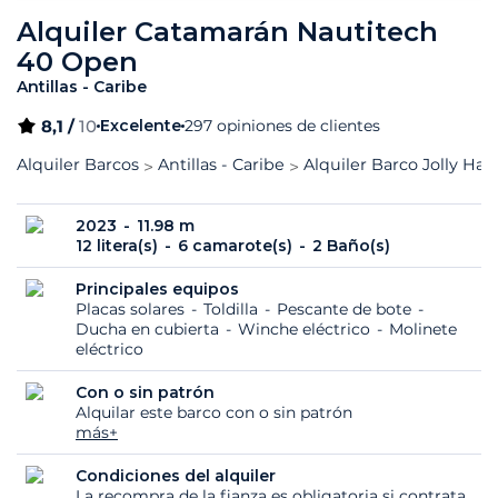
Alquiler Catamarán Nautitech
40 Open
Antillas - Caribe
8,1 /
10
Excelente
297 opiniones de clientes
Alquiler Barcos
Antillas - Caribe
Alquiler Barco Jolly Har
2023
11.98 m
12 litera(s)
6 camarote(s)
2 Baño(s)
Principales equipos
Placas solares
Toldilla
Pescante de bote
Ducha en cubierta
Winche eléctrico
Molinete
eléctrico
Con o sin patrón
Alquilar este barco con o sin patrón
más+
Condiciones del alquiler
La recompra de la fianza es obligatoria si contrata