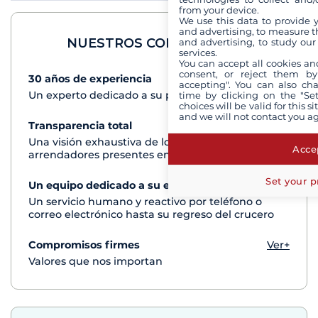
from your device.
We use this data to provide 
and advertising, to measure t
NUESTROS COMPROMISOS
and advertising, to study ou
services.
You can accept all cookies an
consent, or reject them by
30 años de experiencia
Ver+
accepting". You can also ch
Un experto dedicado a su proyecto de crucero
time by clicking on the "Set
choices will be valid for this 
and we will not contact you a
Transparencia total
Ver+
Una visión exhaustiva de los barcos de todos los
Accep
arrendadores presentes en cada destino
Set your p
Un equipo dedicado a su experiencia
Ver+
Un servicio humano y reactivo por teléfono o
correo electrónico hasta su regreso del crucero
Compromisos firmes
Ver+
Valores que nos importan