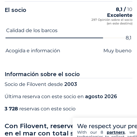
8,1 /
10
El socio
Excelente
297 Opinión sobre el socio
(en este destino)
Nombre del criterio
Nota
Calidad de los barcos
8,1
Acogida e información
Muy bueno
Información sobre el socio
Socio de Filovent desde
2003
Última reserva con este socio en
agosto 2026
3 728
reservas con este socio
Con Filovent, reserve sus vacaciones
We respect your pr
en el mar con total seguridad
With our 8
partners
, we 
technologies to collect and/