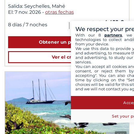
Salida:
Seychelles, Mahé
El:
7 nov. 2026
-
otras fechas
4 455 €
desde
|
8 días
/ 7 noches
We respect your pr
para 2 personas
With our 8
partners
, we 
technologies to collect and/
Obtener un presupuesto
from your device.
We use this data to provide 
and advertising, to measure t
Ver el crucero
and advertising, to study ou
services.
You can accept all cookies an
consent, or reject them by
accepting". You can also ch
time by clicking on the "Set
choices will be valid for this 
and we will not contact you a
Accep
Set your p