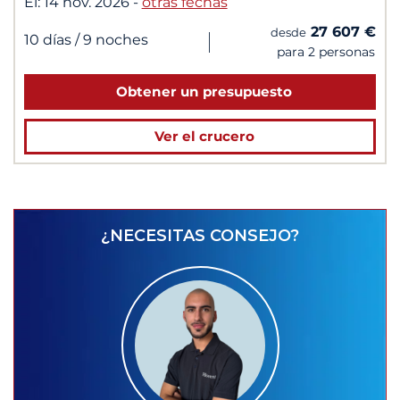
El:
14 nov. 2026
-
otras fechas
27 607 €
desde
|
10 días
/ 9 noches
para 2 personas
Obtener un presupuesto
Ver el crucero
¿NECESITAS CONSEJO?