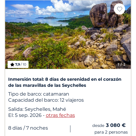
7,9
/ 10
1
/ 2
Inmersión total: 8 días de serenidad en el corazón
de las maravillas de las Seychelles
Tipo de barco:
catamaran
Capacidad del barco:
12 viajeros
Salida:
Seychelles, Mahé
El:
5 sep. 2026
-
otras fechas
3 080 €
desde
|
8 días
/ 7 noches
para 2 personas