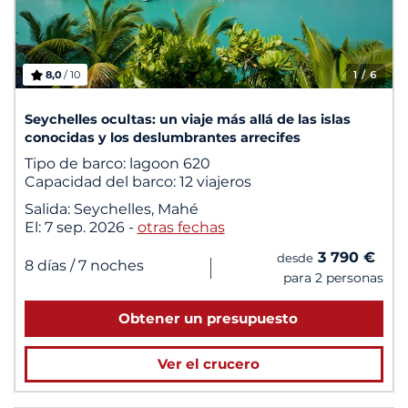
8,0
/ 10
1
/ 6
Seychelles ocultas: un viaje más allá de las islas
conocidas y los deslumbrantes arrecifes
Tipo de barco:
lagoon 620
Capacidad del barco:
12 viajeros
Salida:
Seychelles, Mahé
El:
7 sep. 2026
-
otras fechas
3 790 €
desde
|
8 días
/ 7 noches
para 2 personas
Obtener un presupuesto
Ver el crucero