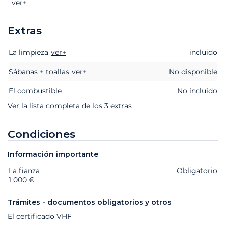
ver+
Extras
La limpieza
Extras
Estado
ver+
Precio
incluido
Sábanas + toallas
ver+
No disponible
El combustible
No incluido
Ver la lista completa de los 3 extras
Condiciones
Información importante
La fianza
Extras
Estado
Precio
Obligatorio
1 000 €
Trámites - documentos obligatorios y otros
El certificado VHF