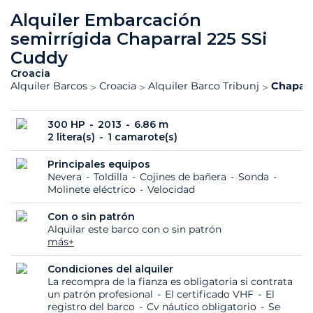
Alquiler Embarcación
semirrígida Chaparral 225 SSi
Cuddy
Croacia
Alquiler Barcos
Croacia
Alquiler Barco Tribunj
Chaparr
300 HP
2013
6.86 m
2 litera(s)
1 camarote(s)
Principales equipos
Nevera
Toldilla
Cojines de bañera
Sonda
Molinete eléctrico
Velocidad
Con o sin patrón
Alquilar este barco con o sin patrón
más+
Condiciones del alquiler
La recompra de la fianza es obligatoria si contrata
un patrón profesional
El certificado VHF
El
registro del barco
Cv náutico obligatorio
Se