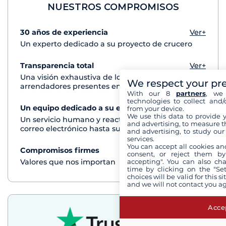
NUESTROS COMPROMISOS
30 años de experiencia
Ver+
Un experto dedicado a su proyecto de crucero
Transparencia total
Ver+
Una visión exhaustiva de los barcos de todos los
We respect your pr
arrendadores presentes en cada destino
With our 8
partners
, we 
technologies to collect and/
Un equipo dedicado a su experiencia
Ver+
from your device.
We use this data to provide 
Un servicio humano y reactivo por teléfono o
and advertising, to measure t
correo electrónico hasta su regreso del crucero
and advertising, to study ou
services.
You can accept all cookies an
Compromisos firmes
Ver+
consent, or reject them by
accepting". You can also ch
Valores que nos importan
time by clicking on the "Set
choices will be valid for this 
and we will not contact you a
Accep