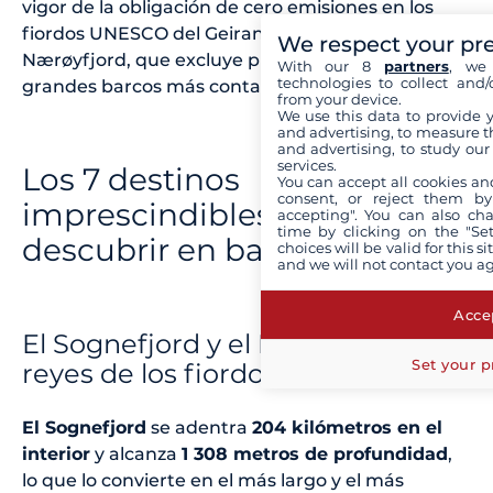
vigor de la obligación de cero emisiones en los
fiordos UNESCO del Geirangerfjord y del
We respect your pr
Nærøyfjord, que excluye progresivamente a los
With our 8
partners
, we 
technologies to collect and/
grandes barcos más contaminantes.
from your device.
We use this data to provide 
and advertising, to measure t
and advertising, to study ou
services.
Los 7 destinos
You can accept all cookies an
consent, or reject them by
imprescindibles para
accepting". You can also ch
time by clicking on the "Set
descubrir en barco pequeño
choices will be valid for this 
and we will not contact you a
Accep
El Sognefjord y el Nærøyfjord, los
Set your p
reyes de los fiordos (UNESCO)
El Sognefjord
se adentra
204 kilómetros en el
interior
y alcanza
1 308 metros de profundidad
,
lo que lo convierte en el más largo y el más