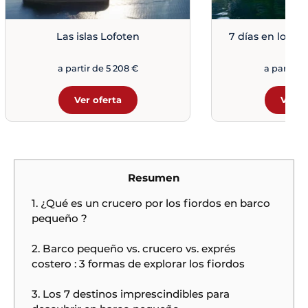
Las islas Lofoten
7 días en los f
a partir de 5 208 €
a partir d
Ver oferta
Ver o
Resumen
1. ¿Qué es un crucero por los fiordos en barco
pequeño ?
2. Barco pequeño vs. crucero vs. exprés
costero : 3 formas de explorar los fiordos
3. Los 7 destinos imprescindibles para