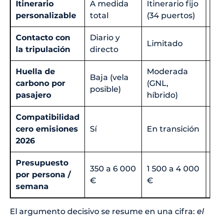
Itinerario
A medida
Itinerario fijo
It
personalizable
total
(34 puertos)
Contacto con
Diario y
Limitado
Mu
la tripulación
directo
Huella de
Moderada
Baja (vela
carbono por
(GNL,
E
posible)
pasajero
híbrido)
Compatibilidad
cero emisiones
Sí
En transición
N
2026
Presupuesto
350 a 6 000
1 500 a 4 000
1 
por persona /
€
€
€
semana
El argumento decisivo se resume en una cifra:
el