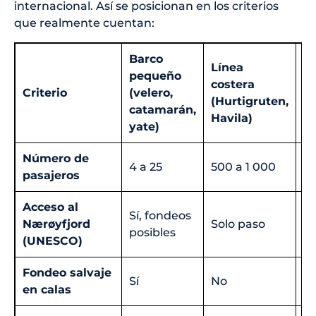
internacional. Así se posicionan en los criterios
que realmente cuentan:
Barco
Línea
pequeño
G
costera
Criterio
(velero,
cr
(Hurtigruten,
catamarán,
in
Havila)
yate)
Número de
4 a 25
500 a 1 000
1 
pasajeros
Acceso al
Sí, fondeos
Nærøyfjord
Solo paso
N
posibles
(UNESCO)
Fondeo salvaje
Sí
No
N
en calas