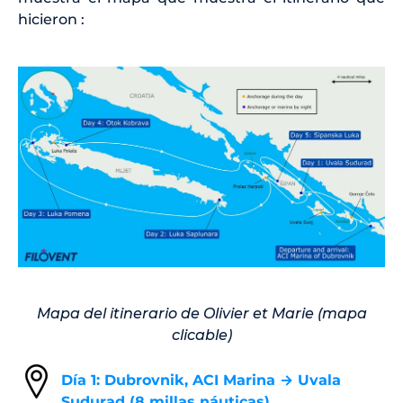
hicieron :
Mapa del itinerario de Olivier et Marie (mapa
clicable)
Día 1: Dubrovnik, ACI Marina → Uvala
Sudurad (8 millas náuticas)