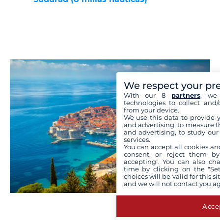
We respect your pr
With our 8
partners
, we 
technologies to collect and/
from your device.
We use this data to provide 
and advertising, to measure t
and advertising, to study ou
services.
You can accept all cookies an
consent, or reject them by
accepting". You can also ch
time by clicking on the "Set
choices will be valid for this 
and we will not contact you a
Accep