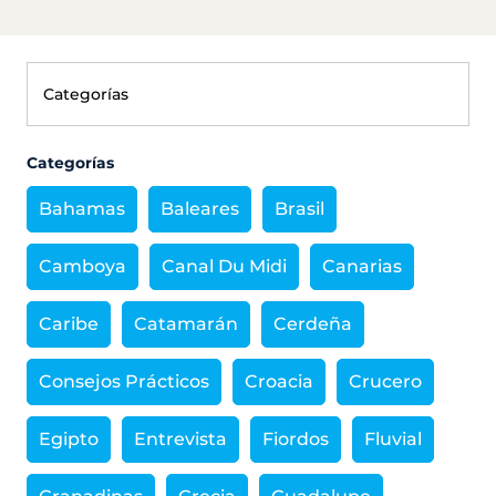
Categorías
Bahamas
Baleares
Brasil
Camboya
Canal Du Midi
Canarias
Caribe
Catamarán
Cerdeña
Consejos Prácticos
Croacia
Crucero
Egipto
Entrevista
Fiordos
Fluvial