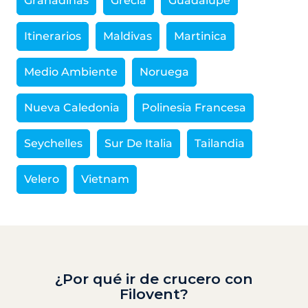
Granadinas
Grecia
Guadalupe
Itinerarios
Maldivas
Martinica
Medio Ambiente
Noruega
Nueva Caledonia
Polinesia Francesa
Seychelles
Sur De Italia
Tailandia
Velero
Vietnam
¿Por qué ir de crucero con
Filovent?