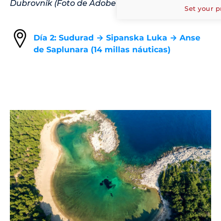
Dubrovnik (Foto de Adobe Stock)
Set your p
Día 2: Sudurad → Sipanska Luka → Anse
de Saplunara (14 millas náuticas)