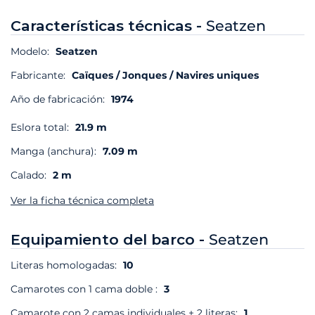
Características técnicas -
Seatzen
Modelo:
Seatzen
Fabricante:
Caïques / Jonques / Navires uniques
Año de fabricación:
1974
Eslora total:
21.9 m
Manga (anchura):
7.09 m
Calado:
2 m
Ver la ficha técnica completa
Equipamiento del barco -
Seatzen
Literas homologadas:
10
Camarotes con 1 cama doble :
3
Camarote con 2 camas individuales + 2 literas:
1