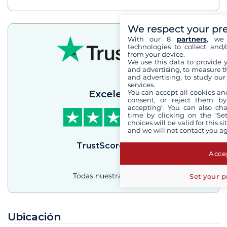
We respect your pr
With our 8
partners
, we 
technologies to collect and/
from your device.
We use this data to provide 
and advertising, to measure t
and advertising, to study ou
services.
Excelente
You can accept all cookies an
consent, or reject them by
accepting". You can also ch
time by clicking on the "Set
choices will be valid for this 
and we will not contact you a
TrustScore
4.3
/
5
Accep
Todas nuestras reseñas
Set your p
Ubicación