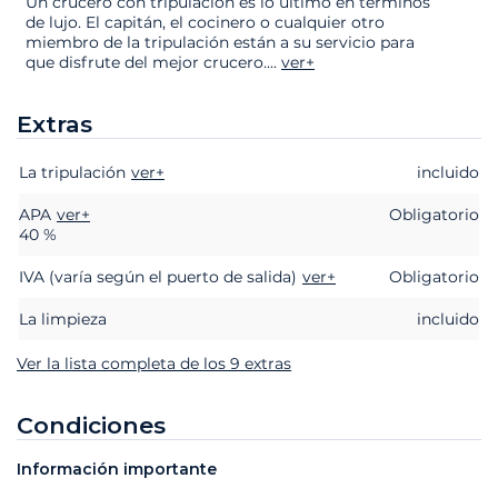
Un crucero con tripulación es lo último en términos
de lujo. El capitán, el cocinero o cualquier otro
miembro de la tripulación están a su servicio para
que disfrute del mejor crucero.
...
ver+
Extras
La tripulación
Extras
Estado
ver+
Precio
incluido
APA
ver+
Obligatorio
40 %
IVA (varía según el puerto de salida)
ver+
Obligatorio
La limpieza
incluido
Ver la lista completa de los 9 extras
Condiciones
Información importante