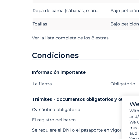
Ropa de cama (sábanas, mantas o edredones, almohadas y fundas de almohada)
Bajo petición
Toallas
Bajo petición
Ver la lista completa de los 8 extras
Condiciones
Información importante
La fianza
Extras
Estado
Precio
Obligatorio
Trámites - documentos obligatorios y otros
We
Cv náutico obligatorio
Wit
and/
El registro del barco
We u
meas
Se requiere el DNI o el pasaporte en vigor
audi
You 