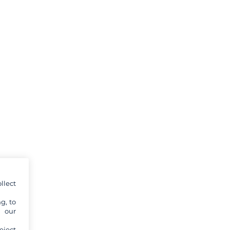
llect
g, to
y our
eject