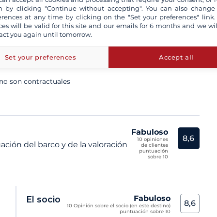
 by clicking "Continue without accepting". You can also change
erences at any time by clicking on the "Set your preferences" link.
ta un patrón profesional
ces will be valid for this site and our emails for 6 months and we wil
act you again until tomorrow.
n aseguradas a todo riesgo
tro seguro de Cancelación y/o de devolución de la fianza
Set your preferences
Accept all
 no son contractuales
Fabuloso
8,6
10 opiniones
ación del barco y de la valoración
de clientes
puntuación
sobre 10
Fabuloso
El socio
8,6
10 Opinión sobre el socio (en este destino)
puntuación sobre 10