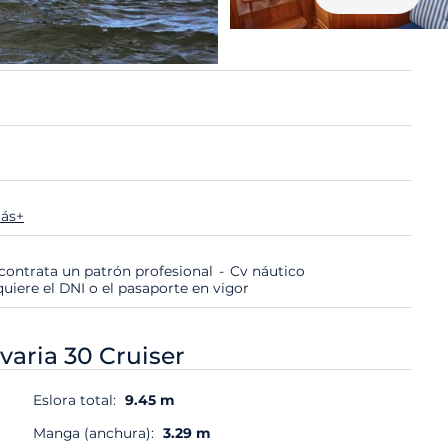
ás+
i contrata un patrón profesional
Cv náutico
quiere el DNI o el pasaporte en vigor
varia 30 Cruiser
Eslora total:
9.45 m
Manga (anchura):
3.29 m