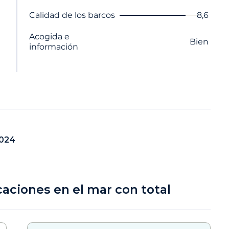
Nombre del criterio
Nota
Calidad de los barcos
8,6
Acogida e
Bien
información
2024
caciones en el mar con total