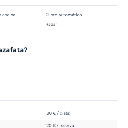
e cocina
Piloto automático
o
Radar
azafata?
180 € / día(s)
120 € / reserva