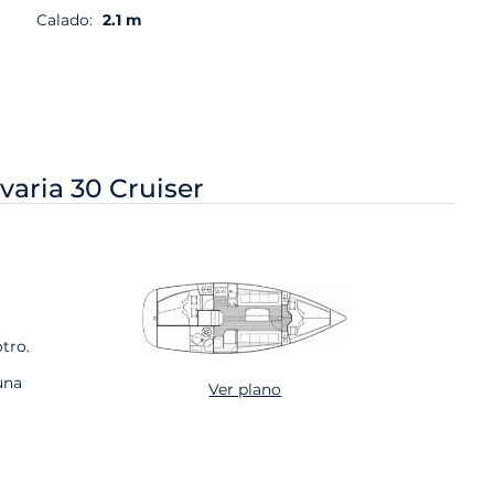
Calado:
2.1 m
varia 30 Cruiser
tro.
una
Ver plano