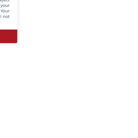
 your
 Your
l not