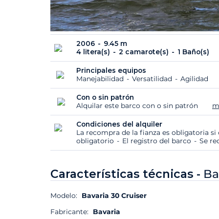
2006
9.45 m
4 litera(s)
2 camarote(s)
1 Baño(s)
Principales equipos
Manejabilidad
Versatilidad
Agilidad
Con o sin patrón
Alquilar este barco con o sin patrón
m
Condiciones del alquiler
La recompra de la fianza es obligatoria s
obligatorio
El registro del barco
Se re
Características técnicas -
Ba
Modelo:
Bavaria 30 Cruiser
Fabricante:
Bavaria