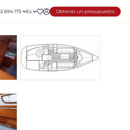
12 694 173
Es
Obtener un presupuesto