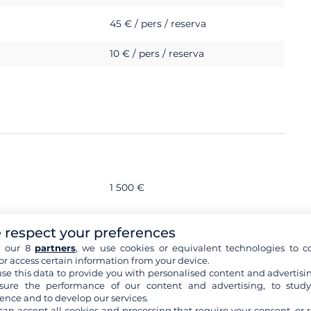
45 € / pers / reserva
10 € / pers / reserva
1 500 €
 respect your preferences
h our 8
partners
, we use cookies or equivalent technologies to co
or access certain information from your device.
se this data to provide you with personalised content and advertisin
ure the performance of our content and advertising, to stud
ence and to develop our services.
can accept all cookies and processing that require your consent, or r