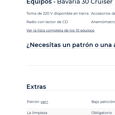
Equipos -
Bavaria 30 Cruiser
Toma de 220 V disponible en tierra
Accesorios d
Radio con lector de CD
Anemómetr
Ver la lista completa de los 10 equipos
¿Necesitas un patrón o una 
Extras
Patrón
Extras
Estado
ver+
Precio
Bajo petición
La limpieza
Obligatorio