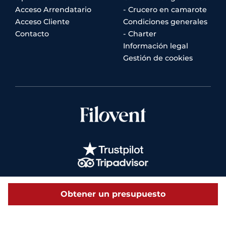
Acceso Arrendatario
- Crucero en camarote
Acceso Cliente
Condiciones generales
Contacto
- Charter
Información legal
Gestión de cookies
Obtener un presupuesto
© 2026 Filovent