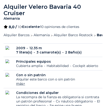
Alquiler Velero Bavaria 40
Cruiser
Alemania
8,0 /
10
Excelente
10 opiniones de clientes
Alquiler Barcos
Alemania
Alquiler Barco Rostock
Bavar
2009
12.35 m
7 litera(s)
3 camarote(s)
2 Baño(s)
Principales equipos
Cubierta amplia
Habitabilidad
Cockpit abierto
Con o sin patrón
Alquilar este barco con o sin patrón
más+
Condiciones del alquiler
La recompra de la fianza es obligatoria si contrata
un patrón profesional
Cv náutico obligatorio
El
registro del barco
Se exige una buena