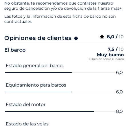
No obstante, te recomendamos que contrates nuestro
seguro de Cancelación y/o de devolución de la fianza
más+
Las fotos y la información de esta ficha de barco no son
contractuales
8,0 /
10
Opiniones de clientes
7,5 /
10
El barco
Muy bueno
1 Opinión sobre el barco
Nombre del criterio
Nota
Estado general del barco
6,0
Equipamiento para barcos
6,0
Estado del motor
8,0
Estado de las velas