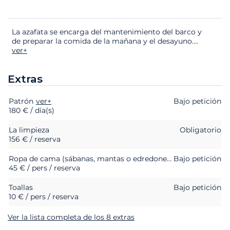
La azafata se encarga del mantenimiento del barco y
de preparar la comida de la mañana y el desayuno.
...
ver+
Extras
Patrón
Extras
Estado
ver+
Precio
Bajo petición
180 € / día(s)
La limpieza
Obligatorio
156 € / reserva
Ropa de cama (sábanas, mantas o edredones, almohadas y fundas de almohada)
Bajo petición
45 € / pers / reserva
Toallas
Bajo petición
10 € / pers / reserva
Ver la lista completa de los 8 extras