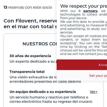
We respect your pr
13
reservas con este socio
With our 8
partners
, we 
technologies to collect and/
from your device.
Con Filovent, reserve sus vacaciones
We use this data to provide 
and advertising, to measure t
en el mar con total seguridad
and advertising, to study ou
services.
You can accept all cookies an
consent, or reject them by
accepting". You can also ch
NUESTROS COMPROMISOS
time by clicking on the "Set
choices will be valid for this 
and we will not contact you a
30 años de experiencia
Ver+
Un experto dedicado a su proyecto de crucero
Accep
Transparencia total
Ver+
Set your p
Una visión exhaustiva de los barcos de todos los
arrendadores presentes en cada destino
Un equipo dedicado a su experiencia
Ver+
Un servicio humano y reactivo por teléfono o
correo electrónico hasta su regreso del crucero