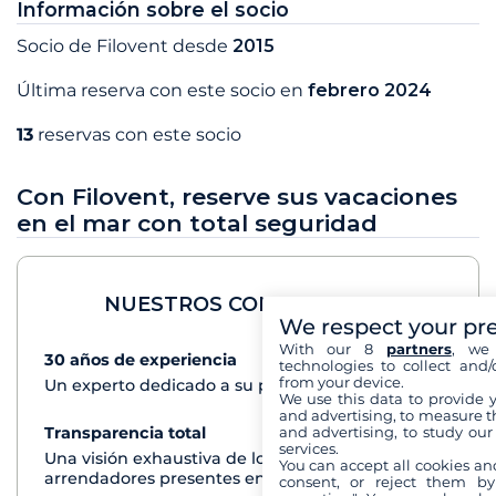
Información sobre el socio
Socio de Filovent desde
2015
Última reserva con este socio en
febrero 2024
13
reservas con este socio
Con Filovent, reserve sus vacaciones
en el mar con total seguridad
NUESTROS COMPROMISOS
We respect your pr
With our 8
partners
, we 
30 años de experiencia
Ver+
technologies to collect and/
from your device.
Un experto dedicado a su proyecto de crucero
We use this data to provide 
and advertising, to measure t
and advertising, to study ou
Transparencia total
Ver+
services.
Una visión exhaustiva de los barcos de todos los
You can accept all cookies an
arrendadores presentes en cada destino
consent, or reject them by