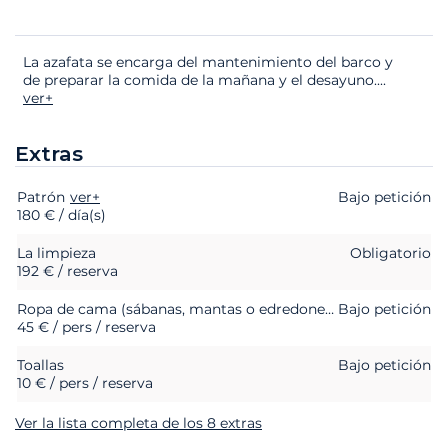
La azafata se encarga del mantenimiento del barco y
de preparar la comida de la mañana y el desayuno.
...
ver+
Extras
Patrón
Extras
Estado
ver+
Precio
Bajo petición
180 € / día(s)
La limpieza
Obligatorio
192 € / reserva
Ropa de cama (sábanas, mantas o edredones, almohadas y fundas de almohada)
Bajo petición
45 € / pers / reserva
Toallas
Bajo petición
10 € / pers / reserva
Ver la lista completa de los 8 extras