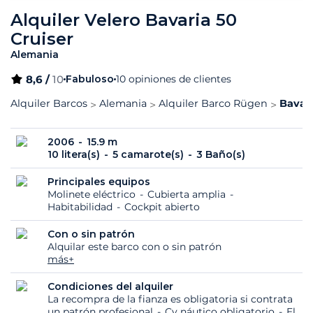
Alquiler Velero Bavaria 50
Cruiser
Alemania
8,6 /
10
Fabuloso
10 opiniones de clientes
Alquiler Barcos
Alemania
Alquiler Barco Rügen
Bavari
2006
15.9 m
10 litera(s)
5 camarote(s)
3 Baño(s)
Principales equipos
Molinete eléctrico
Cubierta amplia
Habitabilidad
Cockpit abierto
Con o sin patrón
Alquilar este barco con o sin patrón
más+
Condiciones del alquiler
La recompra de la fianza es obligatoria si contrata
un patrón profesional
Cv náutico obligatorio
El