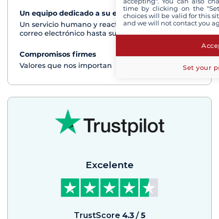
accepting". You can also ch
time by clicking on the "Set
Un equipo dedicado a su experiencia
Ver+
choices will be valid for this 
and we will not contact you a
Un servicio humano y reactivo por teléfono o
correo electrónico hasta su regreso del crucero
Accep
Compromisos firmes
Ver+
Valores que nos importan
Set your p
Excelente
TrustScore
4.3
/
5