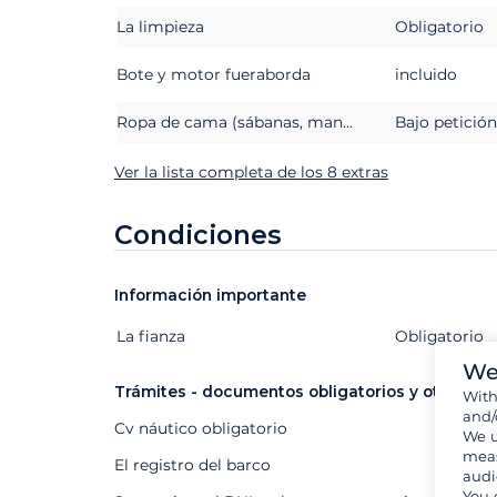
La limpieza
Obligatorio
Bote y motor fueraborda
incluido
Ropa de cama (sábanas, mantas o edredones, almohadas y fundas de almohada)
Bajo petición
Ver la lista completa de los 8 extras
Condiciones
Información importante
La fianza
Extras
Estado
Precio
Obligatorio
We
Trámites - documentos obligatorios y otros
Wit
and/
Cv náutico obligatorio
We u
meas
El registro del barco
audi
You 