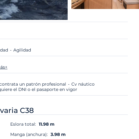
lidad
Agilidad
ás+
i contrata un patrón profesional
Cv náutico
quiere el DNI o el pasaporte en vigor
varia C38
Eslora total:
11.98 m
Manga (anchura):
3.98 m