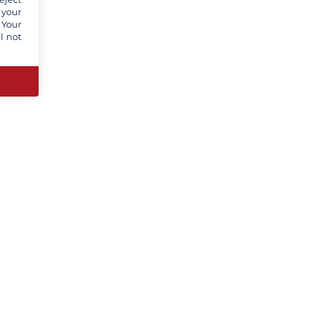
 your
 Your
l not