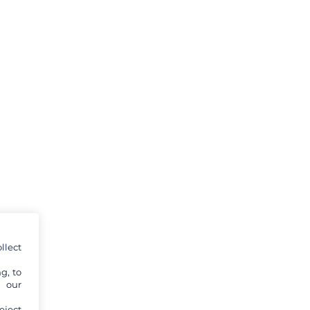
llect
g, to
y our
eject