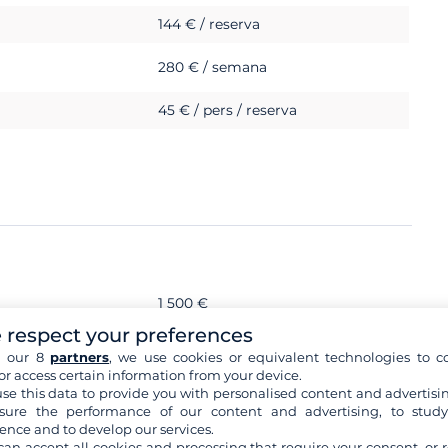
144 € / reserva
280 € / semana
45 € / pers / reserva
1 500 €
 respect your preferences
h our 8
partners
, we use cookies or equivalent technologies to co
or access certain information from your device.
se this data to provide you with personalised content and advertisin
ure the performance of our content and advertising, to stud
ence and to develop our services.
can accept all cookies and processing that require your consent, or r