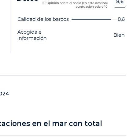
8,6
10 Opinión sobre el socio (en este destino)
puntuación sobre 10
Nombre del criterio
Nota
Calidad de los barcos
8,6
Acogida e
Bien
información
2024
caciones en el mar con total