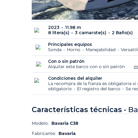
2023
11.98 m
8 litera(s)
3 camarote(s)
2 Baño(s)
Principales equipos
Sonda
Horno
Manejabilidad
Versati
Con o sin patrón
Alquilar este barco con o sin patrón
m
Condiciones del alquiler
La recompra de la fianza es obligatoria s
obligatorio
El registro del barco
Se re
Características técnicas -
Ba
Modelo:
Bavaria C38
Fabricante:
Bavaria