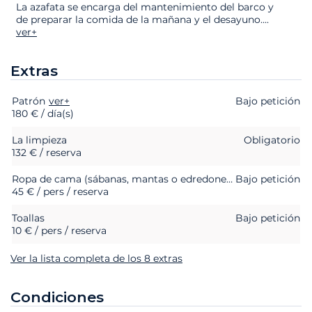
La azafata se encarga del mantenimiento del barco y
de preparar la comida de la mañana y el desayuno.
...
ver+
Extras
Patrón
Extras
Estado
ver+
Precio
Bajo petición
180 € / día(s)
La limpieza
Obligatorio
132 € / reserva
Ropa de cama (sábanas, mantas o edredones, almohadas y fundas de almohada)
Bajo petición
45 € / pers / reserva
Toallas
Bajo petición
10 € / pers / reserva
Ver la lista completa de los 8 extras
Condiciones