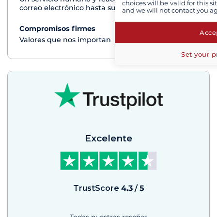
choices will be valid for this 
correo electrónico hasta su regreso del crucero
and we will not contact you a
Compromisos firmes
Ver+
Accep
Valores que nos importan
Set your p
Excelente
TrustScore
4.3
/
5
Todas nuestras reseñas