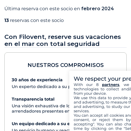
Última reserva con este socio en
febrero 2024
13
reservas con este socio
Con Filovent, reserve sus vacaciones
en el mar con total seguridad
NUESTROS COMPROMISOS
We respect your pr
30 años de experiencia
Ver+
With our 8
partners
, we 
Un experto dedicado a su proyecto de crucero
technologies to collect and/
from your device.
We use this data to provide 
Transparencia total
Ver+
and advertising, to measure t
Una visión exhaustiva de los barcos de todos los
and advertising, to study ou
services.
arrendadores presentes en cada destino
You can accept all cookies an
consent, or reject them by
Un equipo dedicado a su experiencia
Ver+
accepting". You can also ch
time by clicking on the "Set
Un servicio humano y reactivo por teléfono o