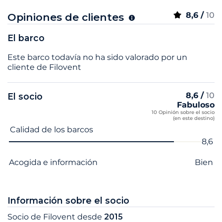
8,6 /
10
Opiniones de clientes
El barco
Este barco todavía no ha sido valorado por un
cliente de Filovent
8,6 /
10
El socio
Fabuloso
10 Opinión sobre el socio
(en este destino)
Nombre del criterio
Nota
Calidad de los barcos
8,6
Acogida e información
Bien
Información sobre el socio
Socio de Filovent desde
2015