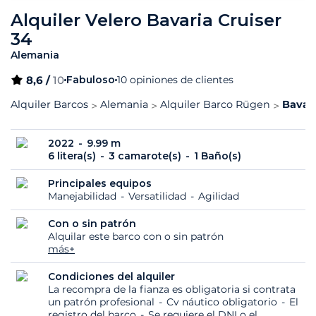
Alquiler Velero Bavaria Cruiser
34
Alemania
8,6 /
10
Fabuloso
10 opiniones de clientes
Alquiler Barcos
Alemania
Alquiler Barco Rügen
Bavari
2022
9.99 m
6 litera(s)
3 camarote(s)
1 Baño(s)
Principales equipos
Manejabilidad
Versatilidad
Agilidad
Con o sin patrón
Alquilar este barco con o sin patrón
más+
Condiciones del alquiler
La recompra de la fianza es obligatoria si contrata
un patrón profesional
Cv náutico obligatorio
El
registro del barco
Se requiere el DNI o el