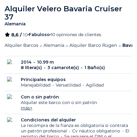
Alquiler Velero Bavaria Cruiser
37
Alemania
8,6 /
10
Fabuloso
10 opiniones de clientes
Alquiler Barcos
Alemania
Alquiler Barco Rügen
Bavari
2014
10.99 m
8 litera(s)
3 camarote(s)
1 Baño(s)
Principales equipos
Manejabilidad
Versatilidad
Agilidad
Con o sin patrón
Alquilar este barco con o sin patrón
más+
Condiciones del alquiler
La recompra de la fianza es obligatoria si contrata
un patrón profesional
Cv náutico obligatorio
El
registro del barco
Se requiere el DNI o el