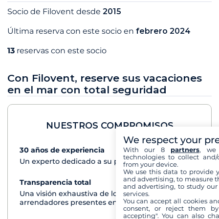
Socio de Filovent desde
2015
Última reserva con este socio en
febrero 2024
13
reservas con este socio
Con Filovent, reserve sus vacaciones
en el mar con total seguridad
NUESTROS COMPROMISOS
We respect your pr
With our 8
partners
, we 
30 años de experiencia
Ver+
technologies to collect and/
Un experto dedicado a su proyecto de crucero
from your device.
We use this data to provide 
and advertising, to measure t
Transparencia total
Ver+
and advertising, to study ou
Una visión exhaustiva de los barcos de todos los
services.
You can accept all cookies an
arrendadores presentes en cada destino
consent, or reject them by
accepting". You can also ch