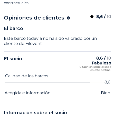
contractuales
8,6 /
10
Opiniones de clientes
El barco
Este barco todavía no ha sido valorado por un
cliente de Filovent
8,6 /
10
El socio
Fabuloso
10 Opinión sobre el socio
(en este destino)
Nombre del criterio
Nota
Calidad de los barcos
8,6
Acogida e información
Bien
Información sobre el socio