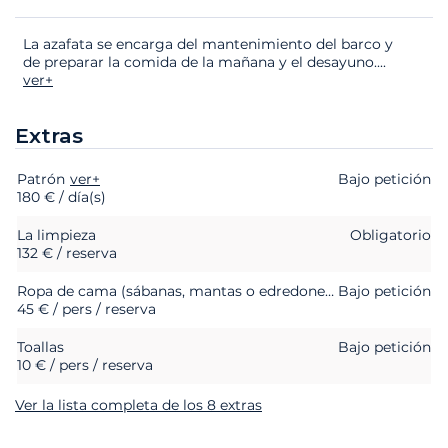
La azafata se encarga del mantenimiento del barco y
de preparar la comida de la mañana y el desayuno.
...
ver+
Extras
Patrón
Extras
Estado
ver+
Precio
Bajo petición
180 € / día(s)
La limpieza
Obligatorio
132 € / reserva
Ropa de cama (sábanas, mantas o edredones, almohadas y fundas de almohada)
Bajo petición
45 € / pers / reserva
Toallas
Bajo petición
10 € / pers / reserva
Ver la lista completa de los 8 extras