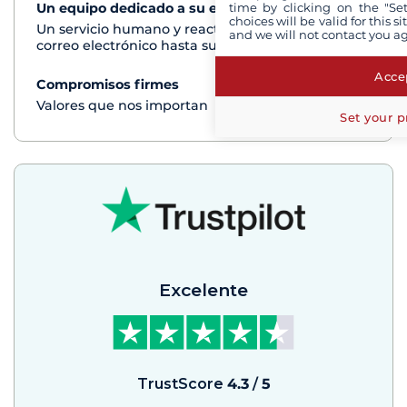
time by clicking on the "Set
Un equipo dedicado a su experiencia
Ver+
choices will be valid for this 
Un servicio humano y reactivo por teléfono o
and we will not contact you a
correo electrónico hasta su regreso del crucero
Accep
Compromisos firmes
Ver+
Valores que nos importan
Set your p
Excelente
TrustScore
4.3
/
5