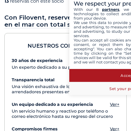
13
reservas con este socio
We respect your pr
With our 8
partners
, we 
technologies to collect and/
Con Filovent, reserve sus vacaciones
from your device.
We use this data to provide 
en el mar con total seguridad
and advertising, to measure t
and advertising, to study ou
services.
You can accept all cookies an
consent, or reject them by
NUESTROS COMPROMISOS
accepting". You can also ch
time by clicking on the "Set
choices will be valid for this 
30 años de experiencia
Ver+
and we will not contact you a
Un experto dedicado a su proyecto de crucero
Accep
Transparencia total
Ver+
Una visión exhaustiva de los barcos de todos los
Set your p
arrendadores presentes en cada destino
Un equipo dedicado a su experiencia
Ver+
Un servicio humano y reactivo por teléfono o
correo electrónico hasta su regreso del crucero
Compromisos firmes
Ver+