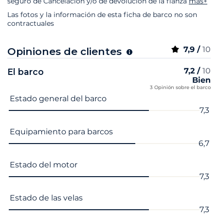
seguro de Cancelación y/o de devolución de la fianza
más+
Las fotos y la información de esta ficha de barco no son
contractuales
7,9 /
10
Opiniones de clientes
7,2 /
10
El barco
Bien
3 Opinión sobre el barco
Nombre del criterio
Nota
Estado general del barco
7,3
Equipamiento para barcos
6,7
Estado del motor
7,3
Estado de las velas
7,3