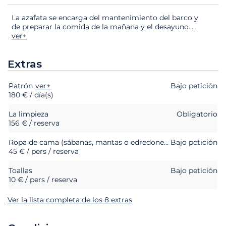
La azafata se encarga del mantenimiento del barco y
de preparar la comida de la mañana y el desayuno.
...
ver+
Extras
Patrón
Extras
Estado
ver+
Precio
Bajo petición
180 € / día(s)
La limpieza
Obligatorio
156 € / reserva
Ropa de cama (sábanas, mantas o edredones, almohadas y fundas de almohada)
Bajo petición
45 € / pers / reserva
Toallas
Bajo petición
10 € / pers / reserva
Ver la lista completa de los 8 extras