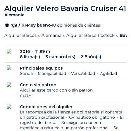
Alquiler Velero Bavaria Cruiser 41
Alemania
7,9 /
10
Muy bueno
10 opiniones de clientes
Alquiler Barcos
Alemania
Alquiler Barco Rostock
Bavar
2016
11.99 m
8 litera(s)
3 camarote(s)
2 Baño(s)
Principales equipos
Sonda
Manejabilidad
Versatilidad
Agilidad
Con o sin patrón
Alquilar este barco con o sin patrón
más+
Condiciones del alquiler
La recompra de la fianza es obligatoria si contrata
un patrón profesional
Cv náutico obligatorio
El
registro del barco
Se exige una buena
experiencia náutica o un patrón profesional
Se