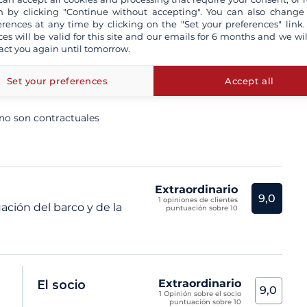
 by clicking "Continue without accepting". You can also change
erences at any time by clicking on the "Set your preferences" link.
ces will be valid for this site and our emails for 6 months and we wil
ta un patrón profesional
act you again until tomorrow.
n aseguradas a todo riesgo
Set your preferences
Accept all
tro seguro de Cancelación y/o de devolución de la fianza
 no son contractuales
Extraordinario
9,0
1 opiniones de clientes
ación del barco y de la
puntuación sobre 10
Extraordinario
El socio
9,0
1 Opinión sobre el socio
puntuación sobre 10