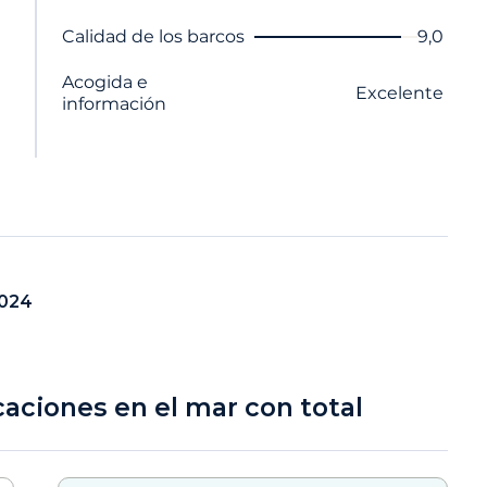
Nombre del criterio
Nota
Calidad de los barcos
9,0
Acogida e
Excelente
información
2024
caciones en el mar con total