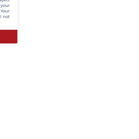
 your
 Your
l not