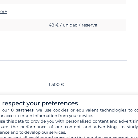
ver+
48 € / unidad / reserva
1 500 €
 respect your preferences
h our 8
partners
, we use cookies or equivalent technologies to co
or access certain information from your device.
se this data to provide you with personalised content and advertisin
ure the performance of our content and advertising, to stud
ence and to develop our services.
can accept all cookies and processing that require your consent, or r