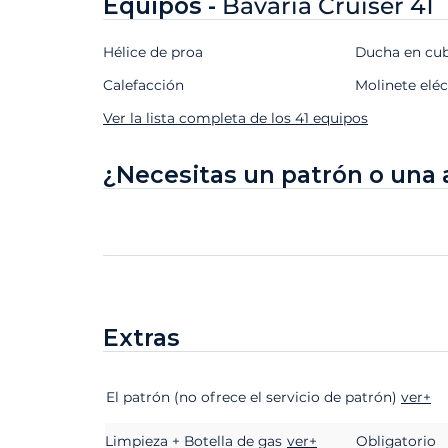
Equipos -
Bavaria Cruiser 41
Hélice de proa
Ducha en cu
Calefacción
Molinete elé
Ver la lista completa de los 41 equipos
¿Necesitas un patrón o una 
Extras
Extras
Estado
Precio
El patrón (no ofrece el servicio de patrón)
ver+
Limpieza + Botella de gas
ver+
Obligatorio