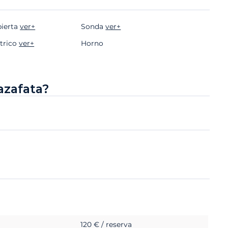
bierta
ver+
Sonda
ver+
ctrico
ver+
Horno
azafata?
120 € / reserva