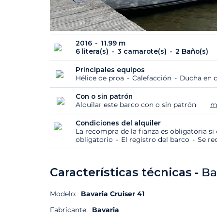
2016
11.99 m
6 litera(s)
3 camarote(s)
2 Baño(s)
Principales equipos
Hélice de proa
Calefacción
Ducha en 
Con o sin patrón
Alquilar este barco con o sin patrón
m
Condiciones del alquiler
La recompra de la fianza es obligatoria s
obligatorio
El registro del barco
Se re
Características técnicas -
Ba
Modelo:
Bavaria Cruiser 41
Fabricante:
Bavaria