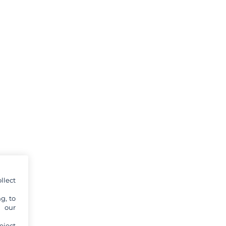
llect
g, to
y our
eject