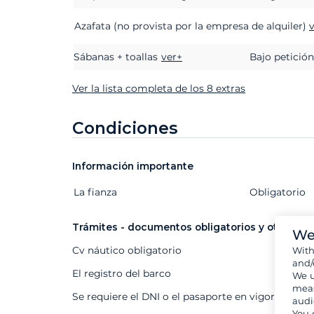
Azafata (no provista por la empresa de alquiler)
Sábanas + toallas
ver+
Bajo petición
Ver la lista completa de los 8 extras
Condiciones
Información importante
La fianza
Extras
Estado
Precio
Obligatorio
Trámites - documentos obligatorios y otros
We
Cv náutico obligatorio
Wit
and/
El registro del barco
We u
meas
Se requiere el DNI o el pasaporte en vigor
audi
You 