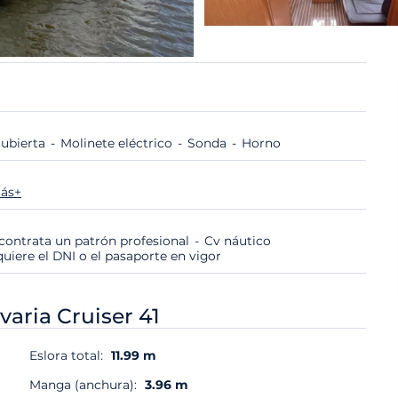
cubierta
Molinete eléctrico
Sonda
Horno
ás+
i contrata un patrón profesional
Cv náutico
quiere el DNI o el pasaporte en vigor
varia Cruiser 41
Eslora total:
11.99 m
Manga (anchura):
3.96 m