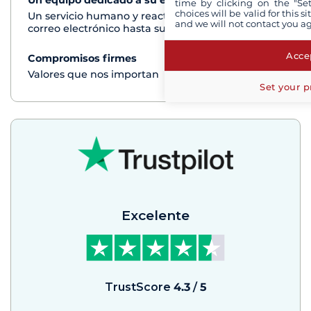
Un equipo dedicado a su experiencia
Ver+
time by clicking on the "Set
choices will be valid for this 
Un servicio humano y reactivo por teléfono o
and we will not contact you a
correo electrónico hasta su regreso del crucero
Accep
Compromisos firmes
Ver+
Valores que nos importan
Set your p
Excelente
TrustScore
4.3
/
5