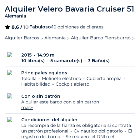
Alquiler Velero Bavaria Cruiser 51
Alemania
8,6 /
10
Fabuloso
10 opiniones de clientes
Alquiler Barcos
Alemania
Alquiler Barco Flensburgo
B
2015
14.99 m
10 litera(s)
5 camarote(s)
3 Baño(s)
Principales equipos
Toldilla
Molinete eléctrico
Cubierta amplia
Habitabilidad
Cockpit abierto
Con o sin patrón
Alquilar este barco con o sin patrón
más+
Condiciones del alquiler
La recompra de la fianza es obligatoria si contrata
un patrón profesional
Cv náutico obligatorio
El
registro del barco
Se requiere el DNI o el