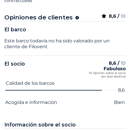
contractuales
8,6 /
10
Opiniones de clientes
El barco
Este barco todavía no ha sido valorado por un
cliente de Filovent
8,6 /
10
El socio
Fabuloso
10 Opinión sobre el socio
(en este destino)
Nombre del criterio
Nota
Calidad de los barcos
8,6
Acogida e información
Bien
Información sobre el socio