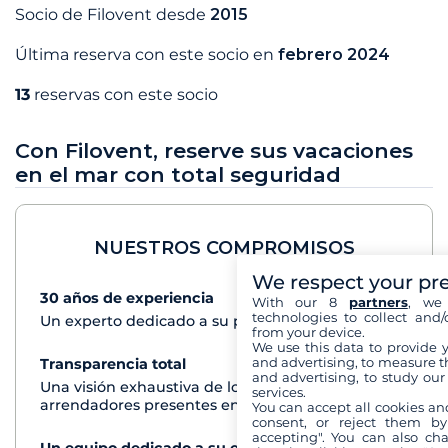
Socio de Filovent desde
2015
Última reserva con este socio en
febrero 2024
13
reservas con este socio
Con Filovent, reserve sus vacaciones
en el mar con total seguridad
NUESTROS COMPROMISOS
We respect your pr
30 años de experiencia
Ver+
With our 8
partners
, we 
technologies to collect and/
Un experto dedicado a su proyecto de crucero
from your device.
We use this data to provide 
and advertising, to measure t
Transparencia total
Ver+
and advertising, to study ou
Una visión exhaustiva de los barcos de todos los
services.
arrendadores presentes en cada destino
You can accept all cookies an
consent, or reject them by
accepting". You can also ch