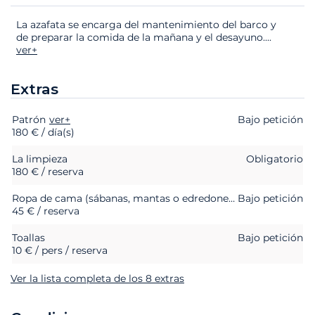
La azafata se encarga del mantenimiento del barco y
de preparar la comida de la mañana y el desayuno.
...
ver+
Extras
Patrón
Extras
Estado
ver+
Precio
Bajo petición
180 € / día(s)
La limpieza
Obligatorio
180 € / reserva
Ropa de cama (sábanas, mantas o edredones, almohadas y fundas de almohada)
Bajo petición
45 € / reserva
Toallas
Bajo petición
10 € / pers / reserva
Ver la lista completa de los 8 extras