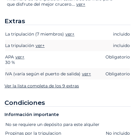
que disfrute del mejor crucero.
...
ver+
Extras
La tripulación (7 miembros)
Extras
Estado
Precio
ver+
incluido
La tripulación
ver+
incluido
APA
ver+
Obligatorio
30 %
IVA (varía según el puerto de salida)
ver+
Obligatorio
Ver la lista completa de los 9 extras
Condiciones
Información importante
Extras
Estado
Precio
No se requiere un depósito para este alquiler
Propinas por la tripulacion
No incluido