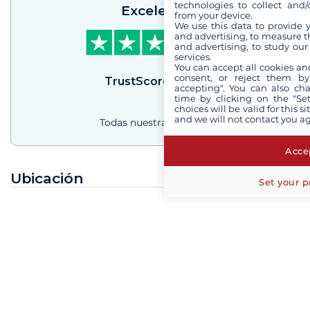
technologies to collect and/
Excelente
from your device.
We use this data to provide 
and advertising, to measure t
and advertising, to study ou
services.
You can accept all cookies an
consent, or reject them by
TrustScore
4.3
/
5
accepting". You can also ch
time by clicking on the "Set
choices will be valid for this 
and we will not contact you a
Todas nuestras reseñas
Accep
Ubicación
Set your p