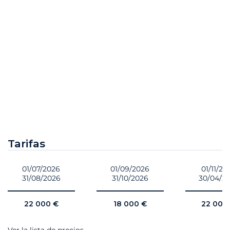
Tarifas
01/07/2026
01/09/2026
01/11/20
31/08/2026
31/10/2026
30/04/2
22 000 €
18 000 €
22 000
Ver la lista de precios