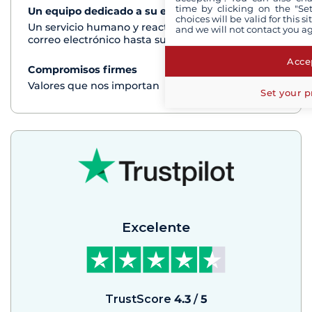
time by clicking on the "Set
Un equipo dedicado a su experiencia
Ver+
choices will be valid for this 
Un servicio humano y reactivo por teléfono o
and we will not contact you a
correo electrónico hasta su regreso del crucero
Accep
Compromisos firmes
Ver+
Valores que nos importan
Set your p
Excelente
TrustScore
4.3
/
5