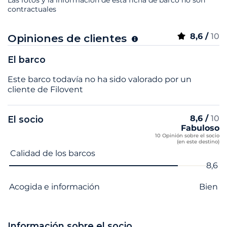
contractuales
8,6 /
10
Opiniones de clientes
El barco
Este barco todavía no ha sido valorado por un
cliente de Filovent
8,6 /
10
El socio
Fabuloso
10 Opinión sobre el socio
(en este destino)
Nombre del criterio
Nota
Calidad de los barcos
8,6
Acogida e información
Bien
Información sobre el socio