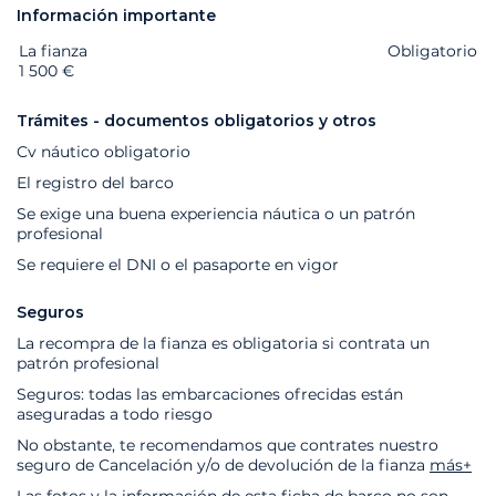
Información importante
La fianza
Extras
Estado
Precio
Obligatorio
1 500 €
Trámites - documentos obligatorios y otros
Cv náutico obligatorio
El registro del barco
Se exige una buena experiencia náutica o un patrón
profesional
Se requiere el DNI o el pasaporte en vigor
Seguros
La recompra de la fianza es obligatoria si contrata un
patrón profesional
Seguros: todas las embarcaciones ofrecidas están
aseguradas a todo riesgo
No obstante, te recomendamos que contrates nuestro
seguro de Cancelación y/o de devolución de la fianza
más+
Las fotos y la información de esta ficha de barco no son