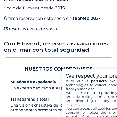
Socio de Filovent desde
2015
Última reserva con este socio en
febrero 2024
13
reservas con este socio
Con Filovent, reserve sus vacaciones
en el mar con total seguridad
NUESTROS COMPROMISOS
We respect your pr
With our 8
partners
, we 
30 años de experiencia
Ver+
technologies to collect and/
Un experto dedicado a su proyecto de crucero
from your device.
We use this data to provide 
and advertising, to measure t
Transparencia total
Ver+
and advertising, to study ou
services.
Una visión exhaustiva de los barcos de todos los
You can accept all cookies an
arrendadores presentes en cada destino
consent, or reject them by
accepting". You can also ch