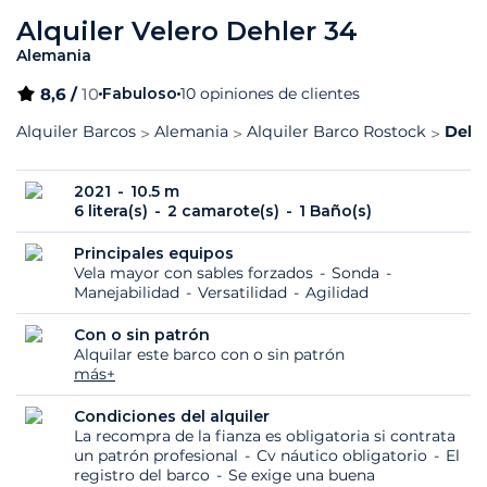
Alquiler Velero Dehler 34
Alemania
8,6 /
10
Fabuloso
10 opiniones de clientes
Alquiler Barcos
Alemania
Alquiler Barco Rostock
Dehle
2021
10.5 m
6 litera(s)
2 camarote(s)
1 Baño(s)
Principales equipos
Vela mayor con sables forzados
Sonda
Manejabilidad
Versatilidad
Agilidad
Con o sin patrón
Alquilar este barco con o sin patrón
más+
Condiciones del alquiler
La recompra de la fianza es obligatoria si contrata
un patrón profesional
Cv náutico obligatorio
El
registro del barco
Se exige una buena