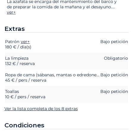
La azafata se encarga del mantenimiento del barco y
de preparar la comida de la mañana y el desayuno.
...
ver+
Extras
Patrón
Extras
Estado
ver+
Precio
Bajo petición
180 € / día(s)
La limpieza
Obligatorio
132 € / reserva
Ropa de cama (sábanas, mantas o edredones, almohadas y fundas de almohada)
Bajo petición
45 € / pers / reserva
Toallas
Bajo petición
10 € / pers / reserva
Ver la lista completa de los 8 extras
Condiciones