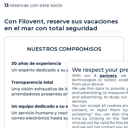
13
reservas con este socio
Con Filovent, reserve sus vacaciones
en el mar con total seguridad
NUESTROS COMPROMISOS
30 años de experiencia
Ver+
We respect your pr
Un experto dedicado a su proyecto de crucero
With our 8
partners
, we 
technologies to collect and/
Transparencia total
Ver+
from your device.
We use this data to provide 
Una visión exhaustiva de los barcos de todos los
and advertising, to measure t
arrendadores presentes en cada destino
and advertising, to study ou
services.
You can accept all cookies an
Un equipo dedicado a su experiencia
Ver+
consent, or reject them by
Un servicio humano y reactivo por teléfono o
accepting". You can also ch
correo electrónico hasta su regreso del crucero
time by clicking on the "Set
choices will be valid for this 
and we will not contact you a