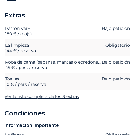
Extras
Patrón
Extras
Estado
ver+
Precio
Bajo petición
180 € / día(s)
La limpieza
Obligatorio
144 € / reserva
Ropa de cama (sábanas, mantas o edredones, almohadas y fundas de almohada)
Bajo petición
45 € / pers / reserva
Toallas
Bajo petición
10 € / pers / reserva
Ver la lista completa de los 8 extras
Condiciones
Información importante
La fianza
Extras
Estado
Precio
Obligatorio