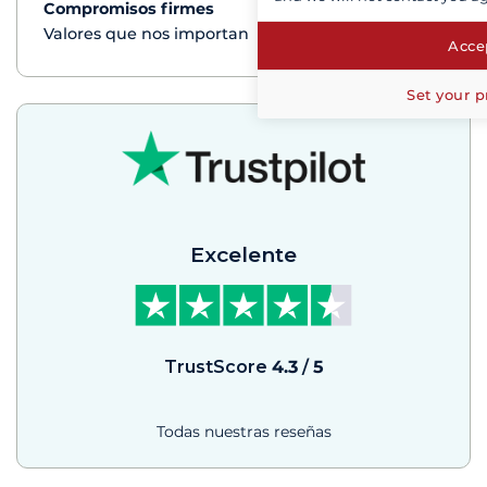
Compromisos firmes
Ver+
Valores que nos importan
Accep
Set your p
Excelente
TrustScore
4.3
/
5
Todas nuestras reseñas