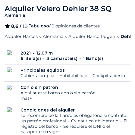
Alquiler Velero Dehler 38 SQ
Alemania
8,6 /
10
Fabuloso
10 opiniones de clientes
Alquiler Barcos
Alemania
Alquiler Barco Rügen
Dehler
2021
12.07 m
6 litera(s)
3 camarote(s)
1 Baño(s)
Principales equipos
Cubierta amplia
Habitabilidad
Cockpit abierto
Con o sin patrón
Alquilar este barco con o sin patrón
más+
Condiciones del alquiler
La recompra de la fianza es obligatoria si contrata
un patrón profesional
Cv náutico obligatorio
El
registro del barco
Se requiere el DNI o el
pasaporte en vigor