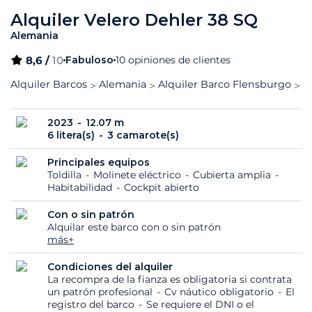
Alquiler Velero Dehler 38 SQ
Alemania
8,6 /
10
Fabuloso
10 opiniones de clientes
Alquiler Barcos
Alemania
Alquiler Barco Flensburgo
D
2023
12.07 m
6 litera(s)
3 camarote(s)
Principales equipos
Toldilla
Molinete eléctrico
Cubierta amplia
Habitabilidad
Cockpit abierto
Con o sin patrón
Alquilar este barco con o sin patrón
más+
Condiciones del alquiler
La recompra de la fianza es obligatoria si contrata
un patrón profesional
Cv náutico obligatorio
El
registro del barco
Se requiere el DNI o el