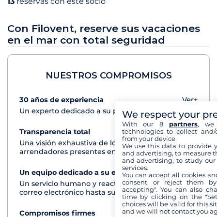
13
reservas con este socio
Con Filovent, reserve sus vacaciones
en el mar con total seguridad
NUESTROS COMPROMISOS
30 años de experiencia
Ver+
Un experto dedicado a su proyecto de crucero
We respect your pr
With our 8
partners
, we 
technologies to collect and/
Transparencia total
Ver+
from your device.
Una visión exhaustiva de los barcos de todos los
We use this data to provide 
arrendadores presentes en cada destino
and advertising, to measure t
and advertising, to study ou
services.
Un equipo dedicado a su experiencia
Ver+
You can accept all cookies an
consent, or reject them by
Un servicio humano y reactivo por teléfono o
accepting". You can also ch
correo electrónico hasta su regreso del crucero
time by clicking on the "Set
choices will be valid for this 
and we will not contact you a
Compromisos firmes
Ver+