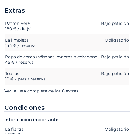
Extras
Patrón
Extras
Estado
ver+
Precio
Bajo petición
180 € / día(s)
La limpieza
Obligatorio
144 € / reserva
Ropa de cama (sábanas, mantas o edredones, almohadas y fundas de almohada)
Bajo petición
45 € / reserva
Toallas
Bajo petición
10 € / pers / reserva
Ver la lista completa de los 8 extras
Condiciones
Información importante
La fianza
Extras
Estado
Precio
Obligatorio