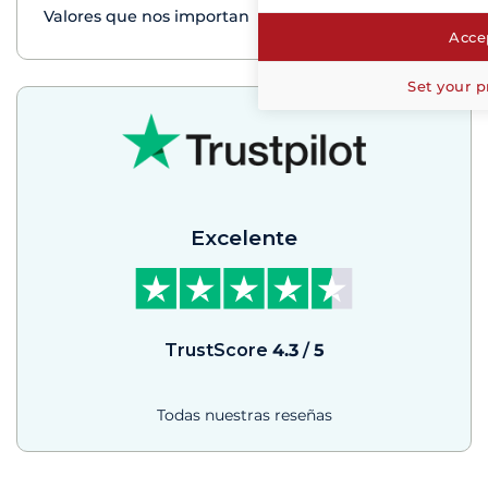
Valores que nos importan
Accep
Set your p
Excelente
TrustScore
4.3
/
5
Todas nuestras reseñas