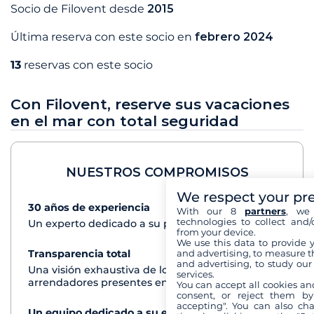
Socio de Filovent desde
2015
Última reserva con este socio en
febrero 2024
13
reservas con este socio
Con Filovent, reserve sus vacaciones
en el mar con total seguridad
NUESTROS COMPROMISOS
We respect your pr
30 años de experiencia
Ver+
With our 8
partners
, we 
technologies to collect and/
Un experto dedicado a su proyecto de crucero
from your device.
We use this data to provide 
and advertising, to measure t
Transparencia total
Ver+
and advertising, to study ou
Una visión exhaustiva de los barcos de todos los
services.
arrendadores presentes en cada destino
You can accept all cookies an
consent, or reject them by
accepting". You can also ch
Un equipo dedicado a su experiencia
Ver+