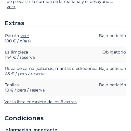
de preparar la comida de la mañana y el desayuno.
...
ver+
Extras
Patrón
Extras
Estado
ver+
Precio
Bajo petición
180 € / día(s)
La limpieza
Obligatorio
144 € / reserva
Ropa de cama (sábanas, mantas o edredones, almohadas y fundas de almohada)
Bajo petición
45 € / pers / reserva
Toallas
Bajo petición
10 € / pers / reserva
Ver la lista completa de los 8 extras
Condiciones
Información importante