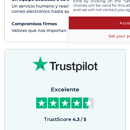
time by clicking on the "Set
choices will be valid for this 
Un servicio humano y reactivo por teléfono o
and we will not contact you a
correo electrónico hasta su regreso del crucero
Accep
Compromisos firmes
Ver+
Valores que nos importan
Set your p
Excelente
TrustScore
4.3
/
5