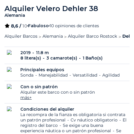
Alquiler Velero Dehler 38
Alemania
8,6 /
10
Fabuloso
10 opiniones de clientes
Alquiler Barcos
Alemania
Alquiler Barco Rostock
Dehle
2019
11.8 m
8 litera(s)
3 camarote(s)
1 Baño(s)
Principales equipos
Sonda
Manejabilidad
Versatilidad
Agilidad
Con o sin patrón
Alquilar este barco con o sin patrón
más+
Condiciones del alquiler
La recompra de la fianza es obligatoria si contrata
un patrón profesional
Cv náutico obligatorio
El
registro del barco
Se exige una buena
experiencia náutica o un patrón profesional
Se