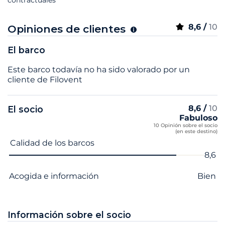
8,6 /
10
Opiniones de clientes
El barco
Este barco todavía no ha sido valorado por un
cliente de Filovent
8,6 /
10
El socio
Fabuloso
10 Opinión sobre el socio
(en este destino)
Nombre del criterio
Nota
Calidad de los barcos
8,6
Acogida e información
Bien
Información sobre el socio