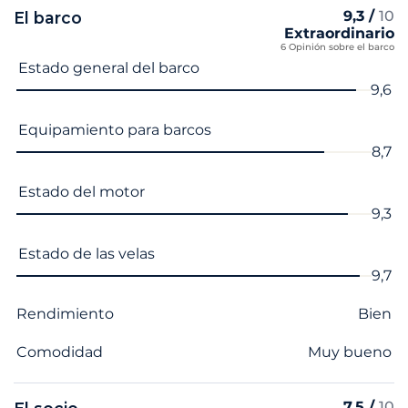
9,3 /
10
El barco
Extraordinario
6 Opinión sobre el barco
Nombre del criterio
Nota
Estado general del barco
9,6
Equipamiento para barcos
8,7
Estado del motor
9,3
Estado de las velas
9,7
Rendimiento
Bien
Comodidad
Muy bueno
7,5 /
10