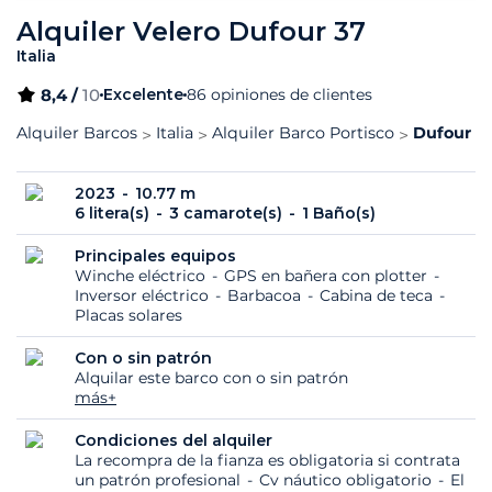
Alquiler Velero Dufour 37
Italia
8,4 /
10
Excelente
86 opiniones de clientes
Alquiler Barcos
Italia
Alquiler Barco Portisco
Dufour 37
2023
10.77 m
6 litera(s)
3 camarote(s)
1 Baño(s)
Principales equipos
Winche eléctrico
GPS en bañera con plotter
Inversor eléctrico
Barbacoa
Cabina de teca
Placas solares
Con o sin patrón
Alquilar este barco con o sin patrón
más+
Condiciones del alquiler
La recompra de la fianza es obligatoria si contrata
un patrón profesional
Cv náutico obligatorio
El