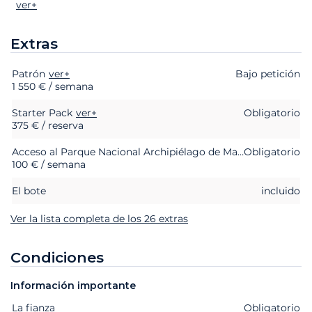
ver+
Extras
Patrón
Extras
Estado
ver+
Precio
Bajo petición
1 550 € / semana
Starter Pack
ver+
Obligatorio
375 € / reserva
Acceso al Parque Nacional Archipiélago de Magdalena (Italia)
Obligatorio
100 € / semana
El bote
incluido
Ver la lista completa de los 26 extras
Condiciones
Información importante
La fianza
Extras
Estado
Precio
Obligatorio