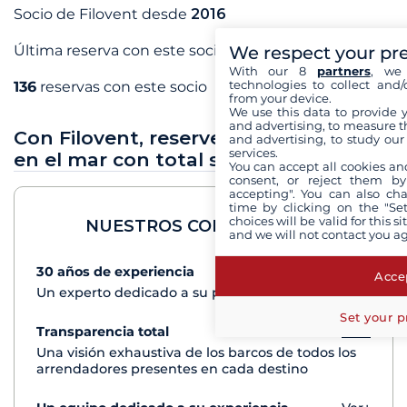
Socio de Filovent desde
2016
We respect your pr
Última reserva con este socio en
mayo 2026
With our 8
partners
, we 
technologies to collect and/
136
reservas con este socio
from your device.
We use this data to provide 
and advertising, to measure t
Con Filovent, reserve sus vacaciones
and advertising, to study ou
services.
en el mar con total seguridad
You can accept all cookies an
consent, or reject them by
accepting". You can also ch
time by clicking on the "Set
choices will be valid for this 
NUESTROS COMPROMISOS
and we will not contact you a
30 años de experiencia
Ver+
Accep
Un experto dedicado a su proyecto de crucero
Set your p
Transparencia total
Ver+
Una visión exhaustiva de los barcos de todos los
arrendadores presentes en cada destino