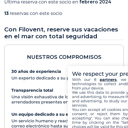
Última reserva con este socio en
febrero 2024
13
reservas con este socio
Con Filovent, reserve sus vacaciones
en el mar con total seguridad
NUESTROS COMPROMISOS
30 años de experiencia
Ver+
We respect your pr
Un experto dedicado a su proyecto de crucero
With our 8
partners
, we 
technologies to collect and/
from your device.
Transparencia total
Ver+
We use this data to provide 
and advertising, to measure t
Una visión exhaustiva de los barcos de todos los
and advertising, to study ou
arrendadores presentes en cada destino
services.
You can accept all cookies an
consent, or reject them by
Un equipo dedicado a su experiencia
Ver+
accepting". You can also ch
Un servicio humano y reactivo por teléfono o
time by clicking on the "Set
correo electrónico hasta su regreso del crucero
choices will be valid for this 