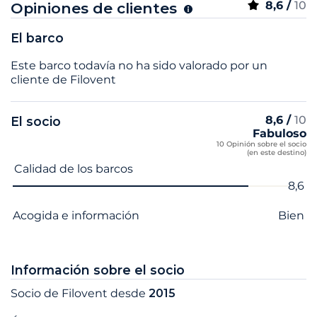
8,6 /
10
Opiniones de clientes
El barco
Este barco todavía no ha sido valorado por un
cliente de Filovent
8,6 /
10
El socio
Fabuloso
10 Opinión sobre el socio
(en este destino)
Nombre del criterio
Nota
Calidad de los barcos
8,6
Acogida e información
Bien
Información sobre el socio
Socio de Filovent desde
2015