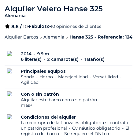
Alquiler Velero Hanse 325
Alemania
8,6 /
10
Fabuloso
10 opiniones de clientes
Alquiler Barcos
Alemania
Hanse 325 - Referencia: 1248
2014
9.9 m
6 litera(s)
2 camarote(s)
1 Baño(s)
Principales equipos
Sonda
Horno
Manejabilidad
Versatilidad
Agilidad
Con o sin patrón
Alquilar este barco con o sin patrón
más+
Condiciones del alquiler
La recompra de la fianza es obligatoria si contrata
un patrón profesional
Cv náutico obligatorio
El
registro del barco
Se requiere el DNI o el