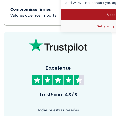
and we will not contact you a
Compromisos firmes
Ver+
Accep
Valores que nos importan
Set your p
Excelente
TrustScore
4.3
/
5
Todas nuestras reseñas