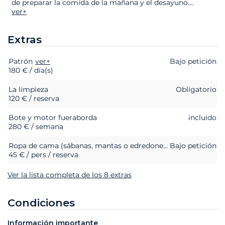
de preparar la comida de la mañana y el desayuno.
...
ver+
Extras
Patrón
Extras
Estado
ver+
Precio
Bajo petición
180 € / día(s)
La limpieza
Obligatorio
120 € / reserva
Bote y motor fueraborda
incluido
280 € / semana
Ropa de cama (sábanas, mantas o edredones, almohadas y fundas de almohada)
Bajo petición
45 € / pers / reserva
Ver la lista completa de los 8 extras
Condiciones
Información importante