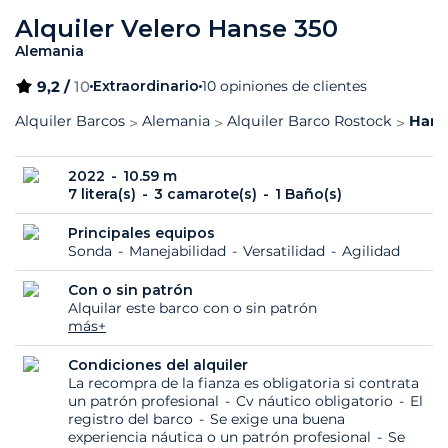
Alquiler Velero Hanse 350
Alemania
9,2 /
10
Extraordinario
10 opiniones de clientes
Alquiler Barcos
Alemania
Alquiler Barco Rostock
Hans
2022
10.59 m
7 litera(s)
3 camarote(s)
1 Baño(s)
Principales equipos
Sonda
Manejabilidad
Versatilidad
Agilidad
Con o sin patrón
Alquilar este barco con o sin patrón
más+
Condiciones del alquiler
La recompra de la fianza es obligatoria si contrata
un patrón profesional
Cv náutico obligatorio
El
registro del barco
Se exige una buena
experiencia náutica o un patrón profesional
Se