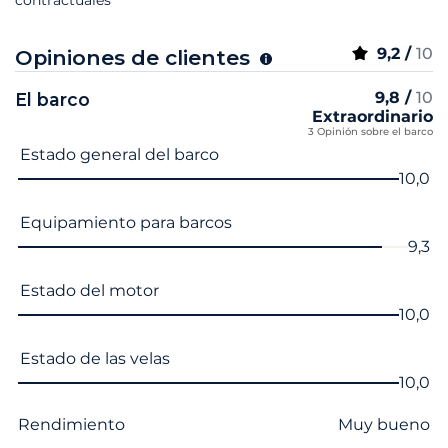
9,2 /
10
Opiniones de clientes
9,8 /
10
El barco
Extraordinario
3 Opinión sobre el barco
Nombre del criterio
Nota
Estado general del barco
10,0
Equipamiento para barcos
9,3
Estado del motor
10,0
Estado de las velas
10,0
Rendimiento
Muy bueno