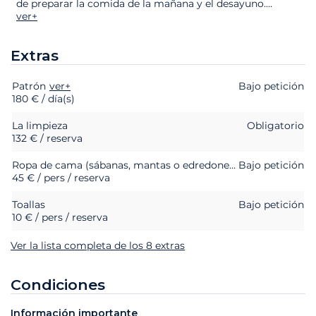
de preparar la comida de la mañana y el desayuno.
...
ver+
Extras
Patrón
Extras
Estado
ver+
Precio
Bajo petición
180 € / día(s)
La limpieza
Obligatorio
132 € / reserva
Ropa de cama (sábanas, mantas o edredones, almohadas y fundas de almohada)
Bajo petición
45 € / pers / reserva
Toallas
Bajo petición
10 € / pers / reserva
Ver la lista completa de los 8 extras
Condiciones
Información importante