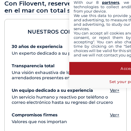
Con Filovent, reserve sus vacaciones
With our 8
partners
, we 
technologies to collect and/
en el mar con total seguridad
from your device.
We use this data to provide 
and advertising, to measure t
and advertising, to study ou
services.
NUESTROS COMPROMISOS
You can accept all cookies an
consent, or reject them by
accepting". You can also ch
time by clicking on the "Set
30 años de experiencia
Ver+
choices will be valid for this 
Un experto dedicado a su proyecto de crucero
and we will not contact you a
Transparencia total
Ver+
Accep
Una visión exhaustiva de los barcos de todos los
arrendadores presentes en cada destino
Set your p
Un equipo dedicado a su experiencia
Ver+
Un servicio humano y reactivo por teléfono o
correo electrónico hasta su regreso del crucero
Compromisos firmes
Ver+
Valores que nos importan