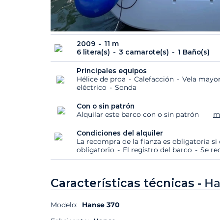
2009
11 m
6 litera(s)
3 camarote(s)
1 Baño(s)
Principales equipos
Hélice de proa
Calefacción
Vela mayor
eléctrico
Sonda
Con o sin patrón
Alquilar este barco con o sin patrón
m
Condiciones del alquiler
La recompra de la fianza es obligatoria s
obligatorio
El registro del barco
Se re
Características técnicas -
Ha
Modelo:
Hanse 370