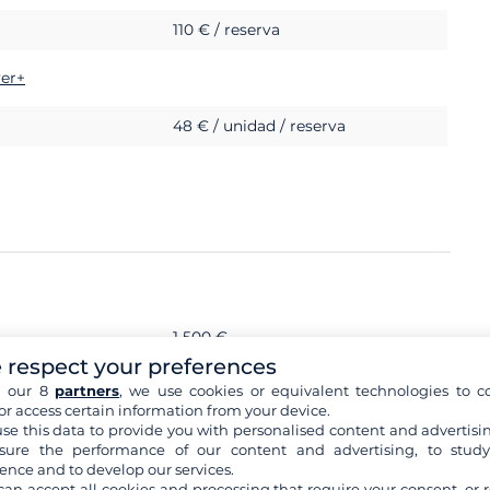
110 € / reserva
ver+
48 € / unidad / reserva
1 500 €
 respect your preferences
h our 8
partners
, we use cookies or equivalent technologies to co
or access certain information from your device.
se this data to provide you with personalised content and advertisin
ure the performance of our content and advertising, to stud
ence and to develop our services.
can accept all cookies and processing that require your consent, or r