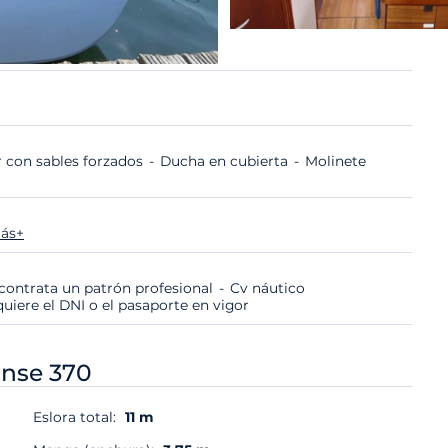
 con sables forzados
Ducha en cubierta
Molinete
ás+
i contrata un patrón profesional
Cv náutico
quiere el DNI o el pasaporte en vigor
nse 370
Eslora total:
11 m