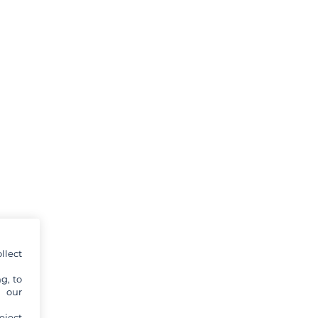
llect
g, to
y our
eject