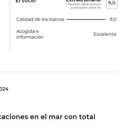
El socio
9,0
1 Opinión sobre el socio
puntuación sobre 10
Nombre del criterio
Nota
Calidad de los barcos
9,0
Acogida e
Excelente
información
2024
caciones en el mar con total