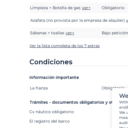
Limpieza + Botella de gas
ver+
Obligatorio
Azafata (no provista por la empresa de alquiler)
Sábanas + toallas
ver+
Bajo petición
Ver la lista completa de los 7 extras
Condiciones
Información importante
La fianza
Extras
Estado
Precio
Obligatorio
We
Wit
Trámites - documentos obligatorios y otros
and/
Cv náutico obligatorio
We u
meas
El registro del barco
audi
You 