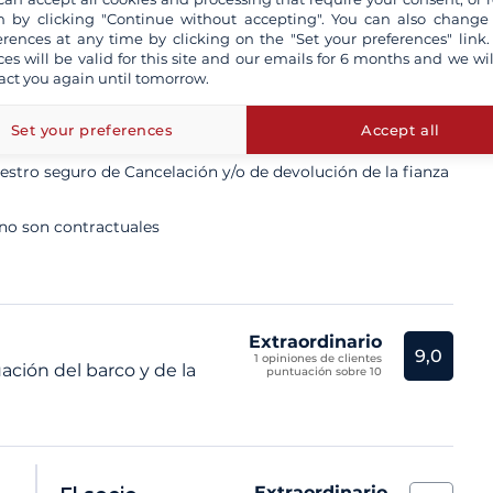
 by clicking "Continue without accepting". You can also change
erences at any time by clicking on the "Set your preferences" link.
ces will be valid for this site and our emails for 6 months and we wil
act you again until tomorrow.
ta un patrón profesional
Set your preferences
Accept all
n aseguradas a todo riesgo
tro seguro de Cancelación y/o de devolución de la fianza
 no son contractuales
Extraordinario
9,0
1 opiniones de clientes
ación del barco y de la
puntuación sobre 10
Extraordinario