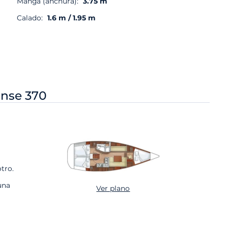
Manga (anchura):
3.75 m
Calado:
1.6 m / 1.95 m
nse 370
tro.
una
Ver plano