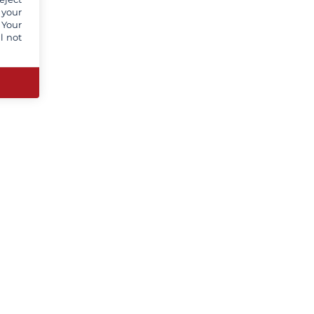
 your
 Your
l not