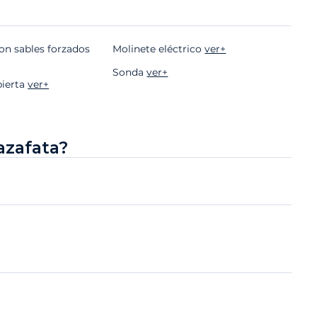
on sables forzados
Molinete eléctrico
ver+
Sonda
ver+
bierta
ver+
azafata?