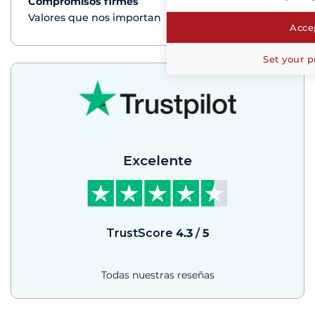
Compromisos firmes
Ver+
Valores que nos importan
Accep
Set your p
Excelente
TrustScore
4.3
/
5
Todas nuestras reseñas