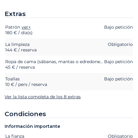
Extras
Patrón
Extras
Estado
ver+
Precio
Bajo petición
180 € / día(s)
La limpieza
Obligatorio
144 € / reserva
Ropa de cama (sábanas, mantas o edredones, almohadas y fundas de almohada)
Bajo petición
45 € / reserva
Toallas
Bajo petición
10 € / pers / reserva
Ver la lista completa de los 8 extras
Condiciones
Información importante
La fianza
Extras
Estado
Precio
Obligatorio