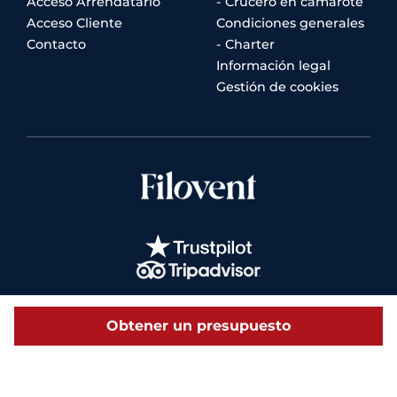
Acceso Arrendatario
- Crucero en camarote
Acceso Cliente
Condiciones generales
Contacto
- Charter
Información legal
Gestión de cookies
Obtener un presupuesto
© 2026 Filovent