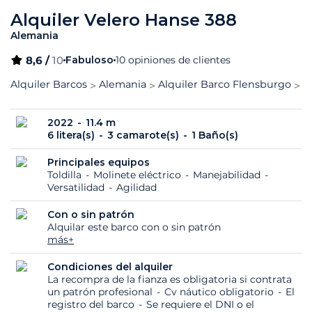
Alquiler Velero Hanse 388
Alemania
8,6 /
10
Fabuloso
10 opiniones de clientes
Alquiler Barcos
Alemania
Alquiler Barco Flensburgo
H
2022
11.4 m
6 litera(s)
3 camarote(s)
1 Baño(s)
Principales equipos
Toldilla
Molinete eléctrico
Manejabilidad
Versatilidad
Agilidad
Con o sin patrón
Alquilar este barco con o sin patrón
más+
Condiciones del alquiler
La recompra de la fianza es obligatoria si contrata
un patrón profesional
Cv náutico obligatorio
El
registro del barco
Se requiere el DNI o el