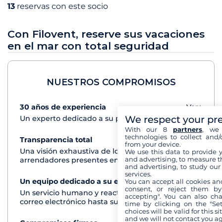
13
reservas con este socio
Con Filovent, reserve sus vacaciones
en el mar con total seguridad
NUESTROS COMPROMISOS
30 años de experiencia
Ver+
We respect your pr
Un experto dedicado a su proyecto de crucero
With our 8
partners
, we 
technologies to collect and/
Transparencia total
Ver+
from your device.
Una visión exhaustiva de los barcos de todos los
We use this data to provide 
and advertising, to measure t
arrendadores presentes en cada destino
and advertising, to study ou
services.
Un equipo dedicado a su experiencia
Ver+
You can accept all cookies an
consent, or reject them by
Un servicio humano y reactivo por teléfono o
accepting". You can also ch
correo electrónico hasta su regreso del crucero
time by clicking on the "Set
choices will be valid for this 
and we will not contact you a