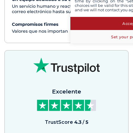
time by clicking on the "Set
choices will be valid for this 
Un servicio humano y reactivo por teléfono o
and we will not contact you a
correo electrónico hasta su regreso del crucero
Accep
Compromisos firmes
Ver+
Valores que nos importan
Set your p
Excelente
TrustScore
4.3
/
5