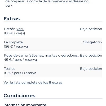
de preparar la comida de la mañana y el desayuno.
...
ver+
Extras
Patrón
Extras
Estado
ver+
Precio
Bajo petición
180 € / día(s)
La limpieza
Obligatorio
156 € / reserva
Ropa de cama (sábanas, mantas o edredones, almohadas y fundas de almohada)
Bajo petición
45 € / pers / reserva
Toallas
Bajo petición
10 € / pers / reserva
Ver la lista completa de los 8 extras
Condiciones
Información importante