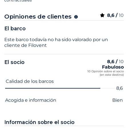
8,6 /
10
Opiniones de clientes
El barco
Este barco todavía no ha sido valorado por un
cliente de Filovent
8,6 /
10
El socio
Fabuloso
10 Opinión sobre el socio
(en este destino)
Nombre del criterio
Nota
Calidad de los barcos
8,6
Acogida e información
Bien
Información sobre el socio