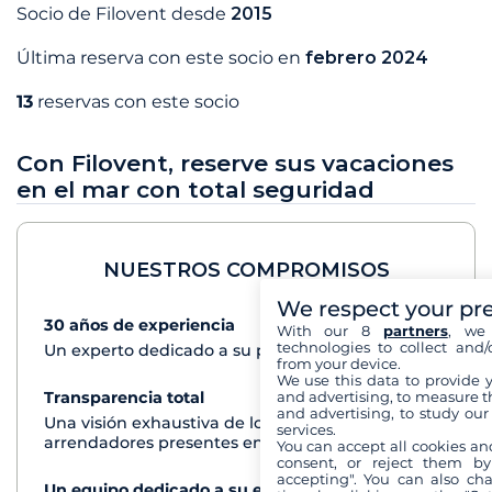
Socio de Filovent desde
2015
Última reserva con este socio en
febrero 2024
13
reservas con este socio
Con Filovent, reserve sus vacaciones
en el mar con total seguridad
NUESTROS COMPROMISOS
We respect your pr
30 años de experiencia
Ver+
With our 8
partners
, we 
technologies to collect and/
Un experto dedicado a su proyecto de crucero
from your device.
We use this data to provide 
and advertising, to measure t
Transparencia total
Ver+
and advertising, to study ou
Una visión exhaustiva de los barcos de todos los
services.
arrendadores presentes en cada destino
You can accept all cookies an
consent, or reject them by
accepting". You can also ch
Un equipo dedicado a su experiencia
Ver+