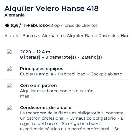
Alquiler Velero Hanse 418
Alemania
8,6 /
10
Fabuloso
10 opiniones de clientes
Alquiler Barcos
Alemania
Alquiler Barco Rostock
Hanse
2020
12.4 m
8 litera(s)
3 camarote(s)
2 Baño(s)
Principales equipos
Cubierta amplia
Habitabilidad
Cockpit abierto
Con o sin patrón
Alquilar este barco con o sin patrón
más+
Condiciones del alquiler
La recompra de la fianza es obligatoria si contrata
un patrón profesional
Cv náutico obligatorio
El
registro del barco
Se exige una buena
experiencia náutica o un patrón profesional
Se