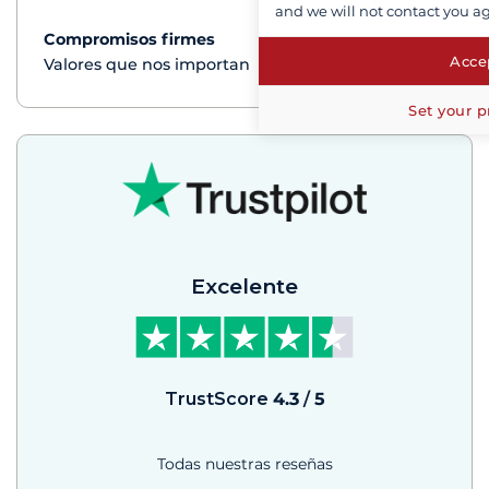
and we will not contact you a
Compromisos firmes
Ver+
Accep
Valores que nos importan
Set your p
Excelente
TrustScore
4.3
/
5
Todas nuestras reseñas