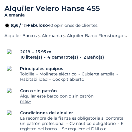
Alquiler Velero Hanse 455
Alemania
8,6 /
10
Fabuloso
10 opiniones de clientes
Alquiler Barcos
Alemania
Alquiler Barco Flensburgo
H
2018
13.95 m
10 litera(s)
4 camarote(s)
2 Baño(s)
Principales equipos
Toldilla
Molinete eléctrico
Cubierta amplia
Habitabilidad
Cockpit abierto
Con o sin patrón
Alquilar este barco con o sin patrón
más+
Condiciones del alquiler
La recompra de la fianza es obligatoria si contrata
un patrón profesional
Cv náutico obligatorio
El
registro del barco
Se requiere el DNI o el