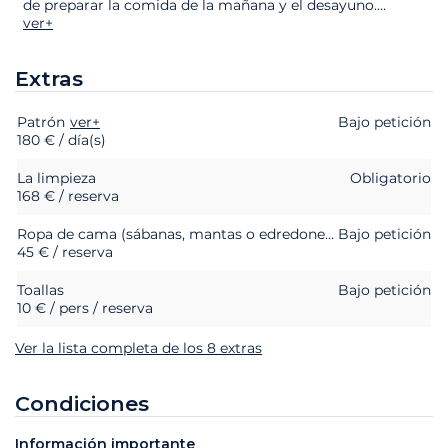
de preparar la comida de la mañana y el desayuno.
...
ver+
Extras
Patrón
Extras
Estado
ver+
Precio
Bajo petición
180 € / día(s)
La limpieza
Obligatorio
168 € / reserva
Ropa de cama (sábanas, mantas o edredones, almohadas y fundas de almohada)
Bajo petición
45 € / reserva
Toallas
Bajo petición
10 € / pers / reserva
Ver la lista completa de los 8 extras
Condiciones
Información importante