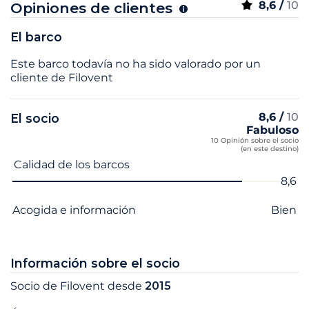
8,6 /
10
Opiniones de clientes
El barco
Este barco todavía no ha sido valorado por un
cliente de Filovent
8,6 /
10
El socio
Fabuloso
10 Opinión sobre el socio
(en este destino)
Nombre del criterio
Nota
Calidad de los barcos
8,6
Acogida e información
Bien
Información sobre el socio
Socio de Filovent desde
2015