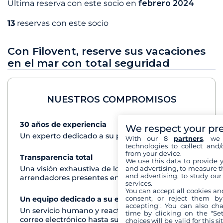
Última reserva con este socio en
febrero 2024
13
reservas con este socio
Con Filovent, reserve sus vacaciones
en el mar con total seguridad
NUESTROS COMPROMISOS
30 años de experiencia
Ver+
We respect your pr
Un experto dedicado a su proyecto de crucero
With our 8
partners
, we 
technologies to collect and/
from your device.
Transparencia total
Ver+
We use this data to provide 
and advertising, to measure t
Una visión exhaustiva de los barcos de todos los
and advertising, to study ou
arrendadores presentes en cada destino
services.
You can accept all cookies an
consent, or reject them by
Un equipo dedicado a su experiencia
Ver+
accepting". You can also ch
Un servicio humano y reactivo por teléfono o
time by clicking on the "Set
correo electrónico hasta su regreso del crucero
choices will be valid for this 