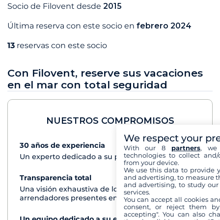
Socio de Filovent desde
2015
Última reserva con este socio en
febrero 2024
13
reservas con este socio
Con Filovent, reserve sus vacaciones
en el mar con total seguridad
NUESTROS COMPROMISOS
We respect your pr
30 años de experiencia
Ver+
With our 8
partners
, we 
technologies to collect and/
Un experto dedicado a su proyecto de crucero
from your device.
We use this data to provide 
and advertising, to measure t
Transparencia total
Ver+
and advertising, to study ou
Una visión exhaustiva de los barcos de todos los
services.
arrendadores presentes en cada destino
You can accept all cookies an
consent, or reject them by
accepting". You can also ch
Un equipo dedicado a su experiencia
Ver+