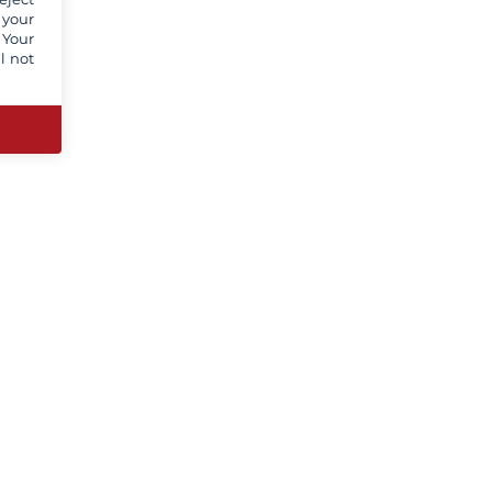
 your
 Your
l not