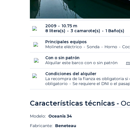
2009
10.75 m
8 litera(s)
3 camarote(s)
1 Baño(s)
Principales equipos
Molinete eléctrico
Sonda
Horno
Coc
Con o sin patrón
Alquilar este barco con o sin patrón
m
Condiciones del alquiler
La recompra de la fianza es obligatoria s
obligatorio
Se requiere el DNI o el pasa
Características técnicas -
Oc
Modelo:
Oceanis 34
Fabricante:
Beneteau