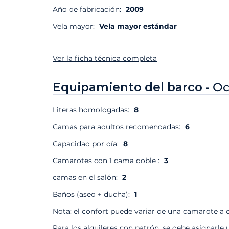
Año de fabricación:
2009
Vela mayor:
Vela mayor estándar
Ver la ficha técnica completa
Equipamiento del barco -
Oc
Literas homologadas:
8
Camas para adultos recomendadas:
6
Capacidad por día:
8
Camarotes con 1 cama doble :
3
camas en el salón:
2
Baños (aseo + ducha):
1
Nota: el confort puede variar de una camarote a o
Para los alquileres con patrón, se debe asignarle 