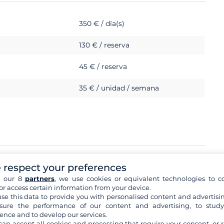
350 € / día(s)
130 € / reserva
45 € / reserva
35 € / unidad / semana
 respect your preferences
h our 8
partners
, we use cookies or equivalent technologies to co
3 500 €
or access certain information from your device.
se this data to provide you with personalised content and advertisin
ure the performance of our content and advertising, to stud
ence and to develop our services.
can accept all cookies and processing that require your consent, or r