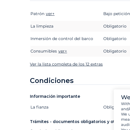
Patrón
Extras
Estado
ver+
Precio
Bajo petición
La limpieza
Obligatorio
Inmersión de control del barco
Obligatorio
Consumibles
ver+
Obligatorio
Ver la lista completa de los 12 extras
Condiciones
We
Información importante
Wit
La fianza
Extras
Estado
Precio
Obligatorio
and/
We u
meas
Trámites - documentos obligatorios y otros
audi
You 