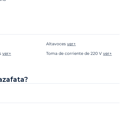
Altavoces
ver+
as
ver+
Toma de corriente de 220 V
ver+
azafata?