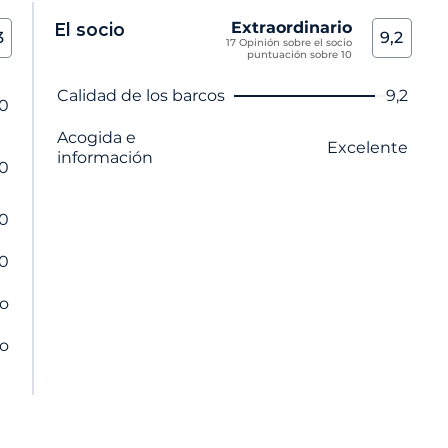
Extraordinario
El socio
3
9,2
17 Opinión sobre el socio
puntuación sobre 10
Nombre del criterio
Nota
Calidad de los barcos
9,2
,0
Acogida e
Excelente
información
,0
,0
,0
o
o