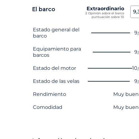
Extraordinario
El barco
9,
2 Opinión sobre el barco
puntuación sobre 10
Nombre del criterio
Nota
Estado general del
9
barco
Equipamiento para
9
barcos
Estado del motor
10
Estado de las velas
9
Rendimiento
Muy buen
Comodidad
Muy buen