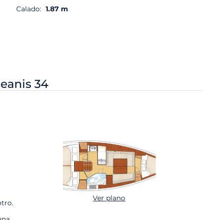
Calado:
1.87 m
eanis 34
Ver plano
tro.
una