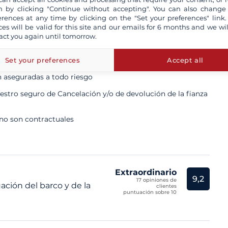
 by clicking "Continue without accepting". You can also change
erences at any time by clicking on the "Set your preferences" link.
ces will be valid for this site and our emails for 6 months and we wil
act you again until tomorrow.
ta un patrón profesional
Set your preferences
Accept all
n aseguradas a todo riesgo
tro seguro de Cancelación y/o de devolución de la fianza
 no son contractuales
Extraordinario
9,2
17 opiniones de
ación del barco y de la
clientes
puntuación sobre 10