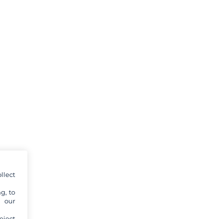
llect
g, to
y our
eject