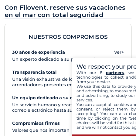
Con Filovent, reserve sus vacaciones
en el mar con total seguridad
NUESTROS COMPROMISOS
30 años de experiencia
Ver+
Un experto dedicado a su proyecto de crucero
We respect your pr
Transparencia total
Ver+
With our 8
partners
, we 
technologies to collect and/
Una visión exhaustiva de los barcos de todos los
from your device.
arrendadores presentes en cada destino
We use this data to provide 
and advertising, to measure t
and advertising, to study ou
Un equipo dedicado a su experiencia
Ver+
services.
You can accept all cookies an
Un servicio humano y reactivo por teléfono o
consent, or reject them by
correo electrónico hasta su regreso del crucero
accepting". You can also ch
time by clicking on the "Set
choices will be valid for this 
Compromisos firmes
Ver+
and we will not contact you a
Valores que nos importan