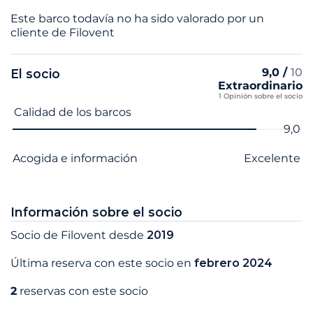
Este barco todavía no ha sido valorado por un
cliente de Filovent
9,0 /
10
El socio
Extraordinario
1 Opinión sobre el socio
Nombre del criterio
Nota
Calidad de los barcos
9,0
Acogida e información
Excelente
Información sobre el socio
Socio de Filovent desde
2019
Última reserva con este socio en
febrero 2024
2
reservas con este socio