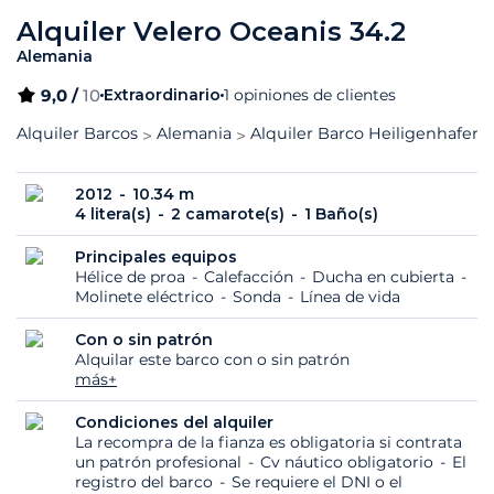
Alquiler Velero Oceanis 34.2
Alemania
9,0 /
10
Extraordinario
1 opiniones de clientes
Alquiler Barcos
Alemania
Alquiler Barco Heiligenhafen
2012
10.34 m
4 litera(s)
2 camarote(s)
1 Baño(s)
Principales equipos
Hélice de proa
Calefacción
Ducha en cubierta
Molinete eléctrico
Sonda
Línea de vida
Con o sin patrón
Alquilar este barco con o sin patrón
más+
Condiciones del alquiler
La recompra de la fianza es obligatoria si contrata
un patrón profesional
Cv náutico obligatorio
El
registro del barco
Se requiere el DNI o el