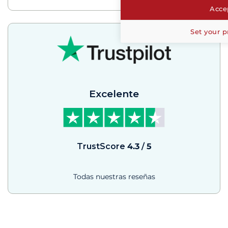
Accep
Set your p
Excelente
TrustScore
4.3
/
5
Todas nuestras reseñas