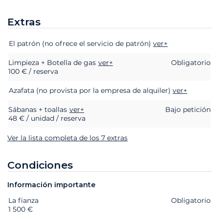
Extras
Extras
Estado
Precio
El patrón (no ofrece el servicio de patrón)
ver+
Limpieza + Botella de gas
ver+
Obligatorio
100 € / reserva
Azafata (no provista por la empresa de alquiler)
ver+
Sábanas + toallas
ver+
Bajo petición
48 € / unidad / reserva
Ver la lista completa de los 7 extras
Condiciones
Información importante
La fianza
Extras
Estado
Precio
Obligatorio
1 500 €