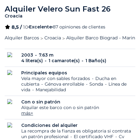
Alquiler Velero Sun Fast 26
Croacia
8,5 /
10
Excelente
87 opiniones de clientes
Alquiler Barcos
Croacia
Alquiler Barco Biograd - Marina 
2003
7.63 m
4 litera(s)
1 camarote(s)
1 Baño(s)
Principales equipos
Vela mayor con sables forzados
Ducha en
cubierta
Génova enrollable
Sonda
Línea de
vida
Manejabilidad
Con o sin patrón
Alquilar este barco con o sin patrón
más+
Condiciones del alquiler
La recompra de la fianza es obligatoria si contrata
un patrón profesional
El certificado VHF
Cv