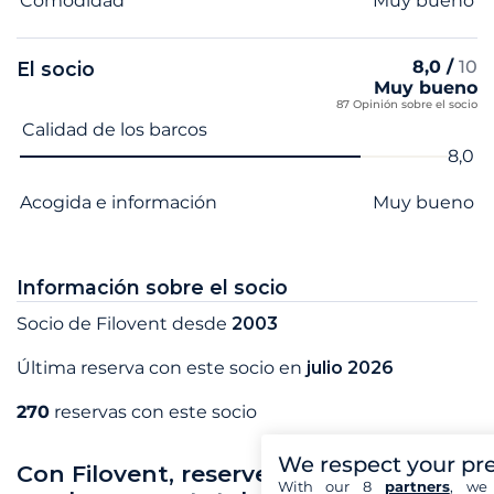
Comodidad
Muy bueno
8,0 /
10
El socio
Muy bueno
87 Opinión sobre el socio
Nombre del criterio
Nota
Calidad de los barcos
8,0
Acogida e información
Muy bueno
Información sobre el socio
Socio de Filovent desde
2003
Última reserva con este socio en
julio 2026
270
reservas con este socio
We respect your pr
Con Filovent, reserve sus vacaciones
With our 8
partners
, we 