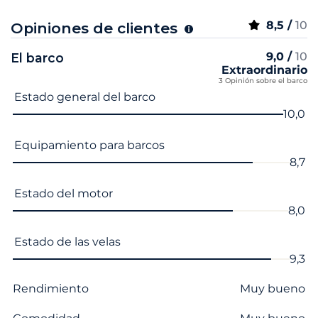
8,5 /
10
Opiniones de clientes
9,0 /
10
El barco
Extraordinario
3 Opinión sobre el barco
Nombre del criterio
Nota
Estado general del barco
10,0
Equipamiento para barcos
8,7
Estado del motor
8,0
Estado de las velas
9,3
Rendimiento
Muy bueno