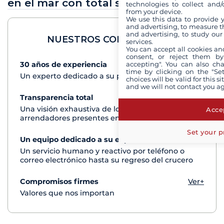
en el mar con total seguridad
technologies to collect and/
from your device.
We use this data to provide 
and advertising, to measure t
and advertising, to study ou
NUESTROS COMPROMISOS
services.
You can accept all cookies an
consent, or reject them by
accepting". You can also ch
30 años de experiencia
Ver+
time by clicking on the "Set
Un experto dedicado a su proyecto de crucero
choices will be valid for this 
and we will not contact you a
Transparencia total
Ver+
Una visión exhaustiva de los barcos de todos los
Accep
arrendadores presentes en cada destino
Set your p
Un equipo dedicado a su experiencia
Ver+
Un servicio humano y reactivo por teléfono o
correo electrónico hasta su regreso del crucero
Compromisos firmes
Ver+
Valores que nos importan