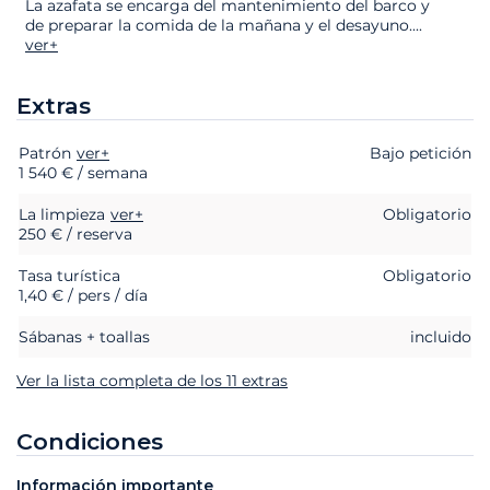
La azafata se encarga del mantenimiento del barco y
de preparar la comida de la mañana y el desayuno.
...
ver+
Extras
Patrón
Extras
Estado
ver+
Precio
Bajo petición
1 540 € / semana
La limpieza
ver+
Obligatorio
250 € / reserva
Tasa turística
Obligatorio
1,40 € / pers / día
Sábanas + toallas
incluido
Ver la lista completa de los 11 extras
Condiciones
Información importante