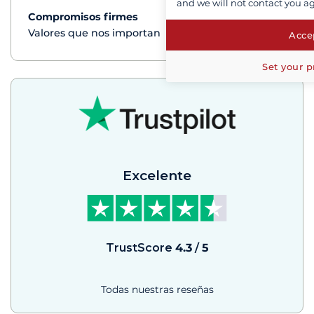
and we will not contact you a
Compromisos firmes
Ver+
Valores que nos importan
Accep
Set your p
Excelente
TrustScore
4.3
/
5
Todas nuestras reseñas