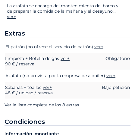
La azafata se encarga del mantenimiento del barco y
de preparar la comida de la mañana y el desayuno.
...
ver+
Extras
Extras
Estado
Precio
El patrón (no ofrece el servicio de patrón)
ver+
Limpieza + Botella de gas
ver+
Obligatorio
90 € / reserva
Azafata (no provista por la empresa de alquiler)
ver+
Sábanas + toallas
ver+
Bajo petición
48 € / unidad / reserva
Ver la lista completa de los 8 extras
Condiciones
Información importante