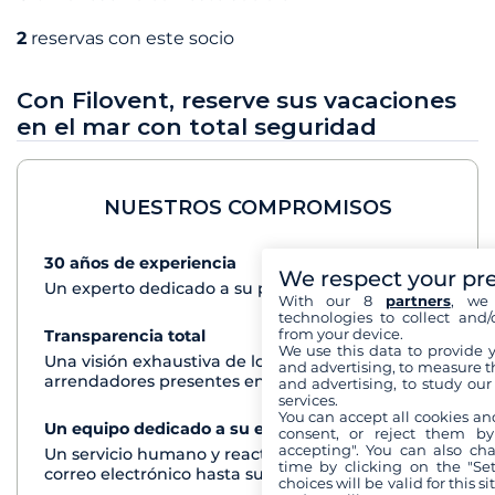
2
reservas con este socio
Con Filovent, reserve sus vacaciones
en el mar con total seguridad
NUESTROS COMPROMISOS
30 años de experiencia
Ver+
We respect your pr
Un experto dedicado a su proyecto de crucero
With our 8
partners
, we 
technologies to collect and/
from your device.
Transparencia total
Ver+
We use this data to provide 
Una visión exhaustiva de los barcos de todos los
and advertising, to measure t
arrendadores presentes en cada destino
and advertising, to study ou
services.
You can accept all cookies an
Un equipo dedicado a su experiencia
Ver+
consent, or reject them by
accepting". You can also ch
Un servicio humano y reactivo por teléfono o
time by clicking on the "Set
correo electrónico hasta su regreso del crucero
choices will be valid for this 