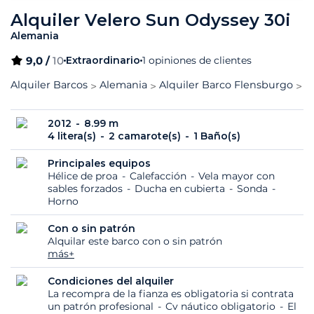
Alquiler Velero Sun Odyssey 30i
Alemania
9,0 /
10
Extraordinario
1 opiniones de clientes
Alquiler Barcos
Alemania
Alquiler Barco Flensburgo
S
2012
8.99 m
4 litera(s)
2 camarote(s)
1 Baño(s)
Principales equipos
Hélice de proa
Calefacción
Vela mayor con
sables forzados
Ducha en cubierta
Sonda
Horno
Con o sin patrón
Alquilar este barco con o sin patrón
más+
Condiciones del alquiler
La recompra de la fianza es obligatoria si contrata
un patrón profesional
Cv náutico obligatorio
El