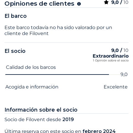
9,0 /
10
Opiniones de clientes
El barco
Este barco todavía no ha sido valorado por un
cliente de Filovent
9,0 /
10
El socio
Extraordinario
1 Opinión sobre el socio
Nombre del criterio
Nota
Calidad de los barcos
9,0
Acogida e información
Excelente
Información sobre el socio
Socio de Filovent desde
2019
Última reserva con este socio en
febrero 2024