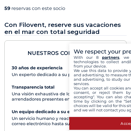
59
reservas con este socio
Con Filovent, reserve sus vacaciones
en el mar con total seguridad
We respect your pr
NUESTROS COMPROMISOS
With our 8
partners
, we 
technologies to collect and/
from your device.
30 años de experiencia
Ver+
We use this data to provide 
Un experto dedicado a su proyecto de crucero
and advertising, to measure t
and advertising, to study ou
services.
Transparencia total
Ver+
You can accept all cookies an
consent, or reject them by
Una visión exhaustiva de los barcos de todos los
accepting". You can also ch
arrendadores presentes en cada destino
time by clicking on the "Set
choices will be valid for this 
and we will not contact you a
Un equipo dedicado a su experiencia
Ver+
Un servicio humano y reactivo por teléfono o
Accep
correo electrónico hasta su regreso del crucero