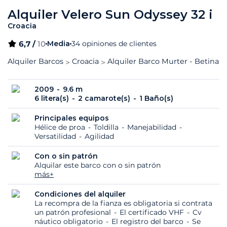
Alquiler Velero Sun Odyssey 32 i
Croacia
6,7 /
10
Media
34 opiniones de clientes
Alquiler Barcos
Croacia
Alquiler Barco Murter - Betina
2009
9.6 m
6 litera(s)
2 camarote(s)
1 Baño(s)
Principales equipos
Hélice de proa
Toldilla
Manejabilidad
Versatilidad
Agilidad
Con o sin patrón
Alquilar este barco con o sin patrón
más+
Condiciones del alquiler
La recompra de la fianza es obligatoria si contrata
un patrón profesional
El certificado VHF
Cv
náutico obligatorio
El registro del barco
Se