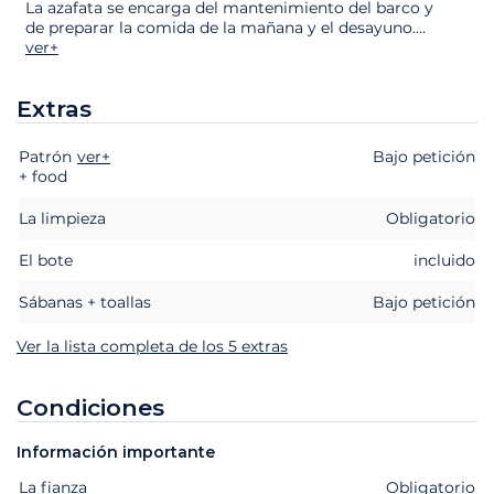
La azafata se encarga del mantenimiento del barco y
de preparar la comida de la mañana y el desayuno.
...
ver+
Extras
Patrón
Extras
Estado
ver+
Precio
Bajo petición
+ food
La limpieza
Obligatorio
El bote
incluido
Sábanas + toallas
Bajo petición
Ver la lista completa de los 5 extras
Condiciones
Información importante
La fianza
Extras
Estado
Precio
Obligatorio