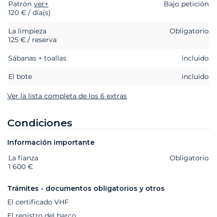
Patrón
Extras
Estado
ver+
Precio
Bajo petición
120 € / día(s)
La limpieza
Obligatorio
125 € / reserva
Sábanas + toallas
incluido
El bote
incluido
Ver la lista completa de los 6 extras
Condiciones
Información importante
La fianza
Extras
Estado
Precio
Obligatorio
1 600 €
Trámites - documentos obligatorios y otros
El certificado VHF
El registro del barco