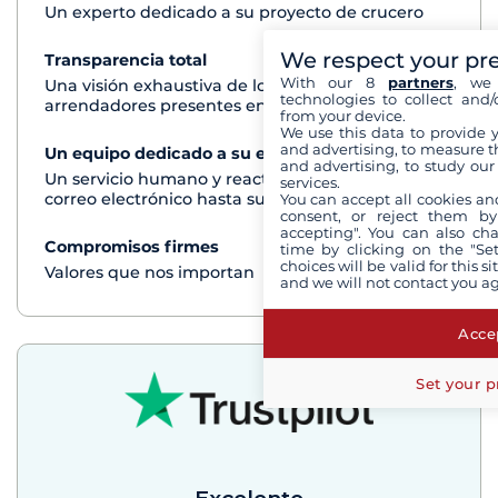
Un experto dedicado a su proyecto de crucero
We respect your pr
Transparencia total
Ver+
With our 8
partners
, we 
Una visión exhaustiva de los barcos de todos los
technologies to collect and/
arrendadores presentes en cada destino
from your device.
We use this data to provide 
and advertising, to measure t
Un equipo dedicado a su experiencia
Ver+
and advertising, to study ou
Un servicio humano y reactivo por teléfono o
services.
correo electrónico hasta su regreso del crucero
You can accept all cookies an
consent, or reject them by
accepting". You can also ch
Compromisos firmes
Ver+
time by clicking on the "Set
choices will be valid for this 
Valores que nos importan
and we will not contact you a
Accep
Set your p