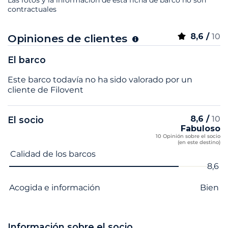
contractuales
8,6 /
10
Opiniones de clientes
El barco
Este barco todavía no ha sido valorado por un
cliente de Filovent
8,6 /
10
El socio
Fabuloso
10 Opinión sobre el socio
(en este destino)
Nombre del criterio
Nota
Calidad de los barcos
8,6
Acogida e información
Bien
Información sobre el socio