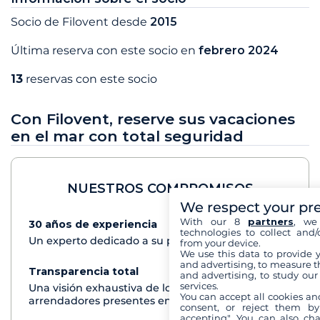
Socio de Filovent desde
2015
Última reserva con este socio en
febrero 2024
13
reservas con este socio
Con Filovent, reserve sus vacaciones
en el mar con total seguridad
NUESTROS COMPROMISOS
We respect your pr
With our 8
partners
, we
30 años de experiencia
Ver+
technologies to collect and/
Un experto dedicado a su proyecto de crucero
from your device.
We use this data to provide 
and advertising, to measure t
Transparencia total
Ver+
and advertising, to study ou
services.
Una visión exhaustiva de los barcos de todos los
You can accept all cookies an
arrendadores presentes en cada destino
consent, or reject them by
accepting". You can also ch