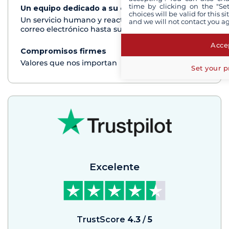
time by clicking on the "Set
Un equipo dedicado a su experiencia
Ver+
choices will be valid for this 
Un servicio humano y reactivo por teléfono o
and we will not contact you a
correo electrónico hasta su regreso del crucero
Accep
Compromisos firmes
Ver+
Valores que nos importan
Set your p
Excelente
TrustScore
4.3
/
5