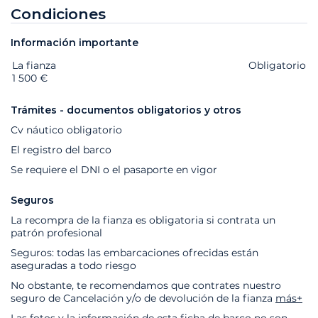
Condiciones
Información importante
La fianza
Extras
Estado
Precio
Obligatorio
1 500 €
Trámites - documentos obligatorios y otros
Cv náutico obligatorio
El registro del barco
Se requiere el DNI o el pasaporte en vigor
Seguros
La recompra de la fianza es obligatoria si contrata un
patrón profesional
Seguros: todas las embarcaciones ofrecidas están
aseguradas a todo riesgo
No obstante, te recomendamos que contrates nuestro
seguro de Cancelación y/o de devolución de la fianza
más+
Las fotos y la información de esta ficha de barco no son