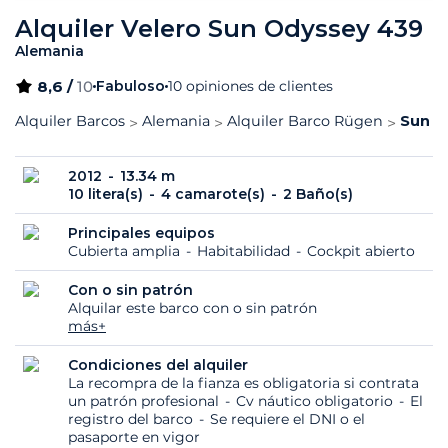
Alquiler Velero Sun Odyssey 439
Alemania
8,6 /
10
Fabuloso
10 opiniones de clientes
Alquiler Barcos
Alemania
Alquiler Barco Rügen
Sun O
2012
13.34 m
10 litera(s)
4 camarote(s)
2 Baño(s)
Principales equipos
Cubierta amplia
Habitabilidad
Cockpit abierto
Con o sin patrón
Alquilar este barco con o sin patrón
más+
Condiciones del alquiler
La recompra de la fianza es obligatoria si contrata
un patrón profesional
Cv náutico obligatorio
El
registro del barco
Se requiere el DNI o el
pasaporte en vigor