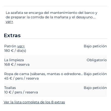
La azafata se encarga del mantenimiento del barco y
de preparar la comida de la mañana y el desayuno.
...
ver+
Extras
Patrón
Extras
Estado
ver+
Precio
Bajo petición
180 € / día(s)
La limpieza
Obligatorio
168 € / reserva
Ropa de cama (sábanas, mantas o edredones, almohadas y fundas de almohada)
Bajo petición
45 € / pers / reserva
Toallas
Bajo petición
10 € / pers / reserva
Ver la lista completa de los 8 extras