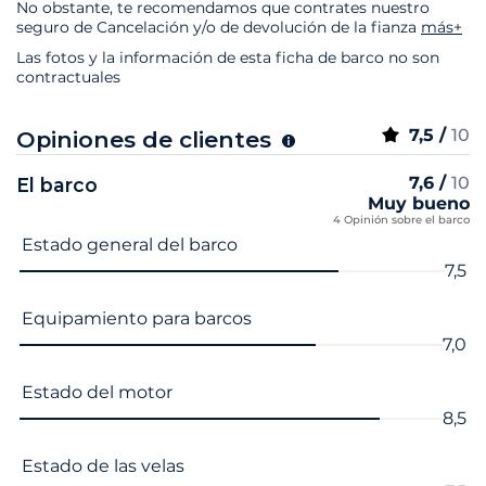
No obstante, te recomendamos que contrates nuestro
seguro de Cancelación y/o de devolución de la fianza
más+
Las fotos y la información de esta ficha de barco no son
contractuales
7,5 /
10
Opiniones de clientes
7,6 /
10
El barco
Muy bueno
4 Opinión sobre el barco
Nombre del criterio
Nota
Estado general del barco
7,5
Equipamiento para barcos
7,0
Estado del motor
8,5
Estado de las velas