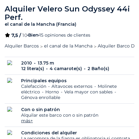
Alquiler Velero Sun Odyssey 44i
Perf.
el canal de la Mancha (Francia)
7,5 /
10
Bien
15 opiniones de clientes
Alquiler Barcos
el canal de la Mancha
Alquiler Barco Dié
2010
13.75 m
12 litera(s)
4 camarote(s)
2 Baño(s)
Principales equipos
Calefacción
Altavoces externos
Molinete
eléctrico
Horno
Vela mayor con sables
Génova enrollable
Con o sin patrón
Alquilar este barco con o sin patrón
más+
Condiciones del alquiler
La recompra de la fianza es obligatoria si contrata