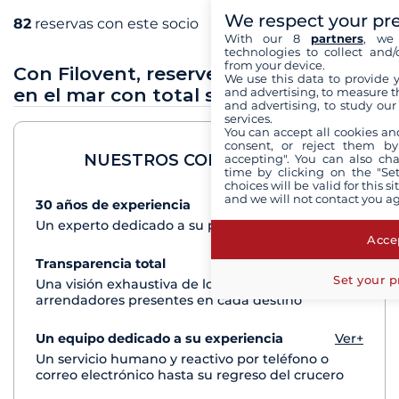
We respect your pr
82
reservas con este socio
With our 8
partners
, we 
technologies to collect and/
from your device.
Con Filovent, reserve sus vacaciones
We use this data to provide 
en el mar con total seguridad
and advertising, to measure t
and advertising, to study ou
services.
You can accept all cookies an
consent, or reject them by
NUESTROS COMPROMISOS
accepting". You can also ch
time by clicking on the "Set
choices will be valid for this 
and we will not contact you a
30 años de experiencia
Ver+
Un experto dedicado a su proyecto de crucero
Accep
Transparencia total
Ver+
Set your p
Una visión exhaustiva de los barcos de todos los
arrendadores presentes en cada destino
Un equipo dedicado a su experiencia
Ver+
Un servicio humano y reactivo por teléfono o
correo electrónico hasta su regreso del crucero