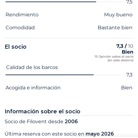
7,5
Rendimiento
Muy bueno
Comodidad
Bastante bien
7,3 /
10
El socio
Bien
15 Opinión sobre el socio
(en este destino)
Nombre del criterio
Nota
Calidad de los barcos
7,3
Acogida e información
Bien
Información sobre el socio
Socio de Filovent desde
2006
Última reserva con este socio en
mayo 2026