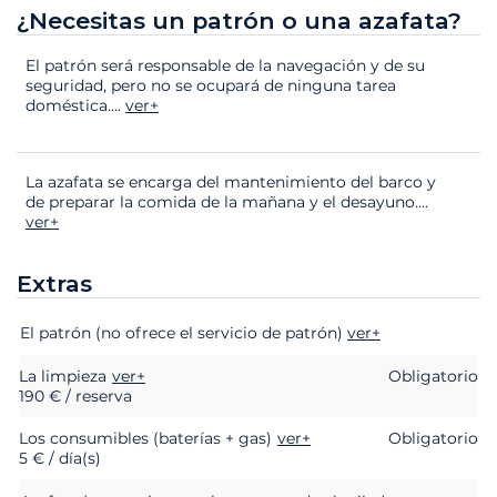
¿Necesitas un patrón o una azafata?
El patrón será responsable de la navegación y de su
seguridad, pero no se ocupará de ninguna tarea
doméstica.
...
ver+
La azafata se encarga del mantenimiento del barco y
de preparar la comida de la mañana y el desayuno.
...
ver+
Extras
Extras
Estado
Precio
El patrón (no ofrece el servicio de patrón)
ver+
La limpieza
ver+
Obligatorio
190 € / reserva
Los consumibles (baterías + gas)
ver+
Obligatorio
5 € / día(s)