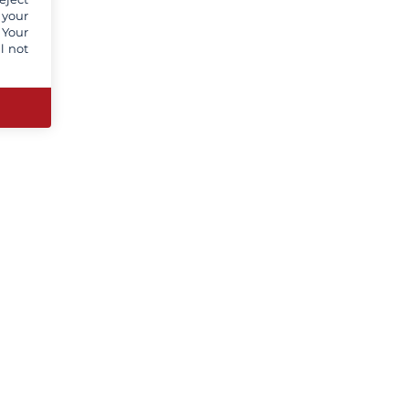
 your
 Your
l not