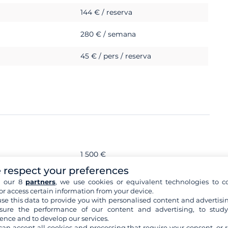
144 € / reserva
280 € / semana
45 € / pers / reserva
1 500 €
 respect your preferences
h our 8
partners
, we use cookies or equivalent technologies to co
or access certain information from your device.
se this data to provide you with personalised content and advertisin
ure the performance of our content and advertising, to stud
ence and to develop our services.
can accept all cookies and processing that require your consent, or r