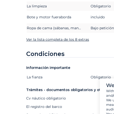
La limpieza
Obligatorio
Bote y motor fueraborda
incluido
Ropa de cama (sábanas, mantas o edredones, almohadas y fundas de almohada)
Bajo petición
Ver la lista completa de los 8 extras
Condiciones
Información importante
La fianza
Extras
Estado
Precio
Obligatorio
We
Trámites - documentos obligatorios y otros
Wit
and/
Cv náutico obligatorio
We u
meas
El registro del barco
audi
You 