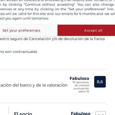
 by clicking "Continue without accepting". You can also change
erences at any time by clicking on the "Set your preferences" link.
ces will be valid for this site and our emails for 6 months and we wil
act you again until tomorrow.
ta un patrón profesional
n aseguradas a todo riesgo
Set your preferences
Accept all
tro seguro de Cancelación y/o de devolución de la fianza
 no son contractuales
Fabuloso
8,6
10 opiniones
ación del barco y de la valoración
de clientes
puntuación
sobre 10
Fabuloso
El socio