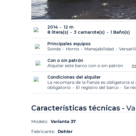
2014
12 m
8 litera(s)
3 camarote(s)
1 Baño(s)
Principales equipos
Sonda
Horno
Manejabilidad
Versati
Con o sin patrón
Alquilar este barco con o sin patrón
m
Condiciones del alquiler
La recompra de la fianza es obligatoria s
obligatorio
El registro del barco
Se re
Características técnicas -
Va
Modelo:
Varianta 37
Fabricante:
Dehler