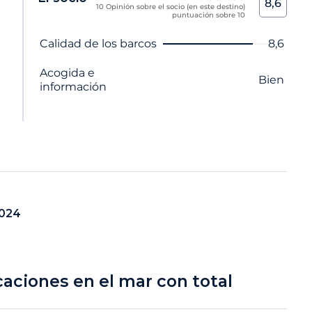
8,6
10 Opinión sobre el socio (en este destino)
puntuación sobre 10
Nombre del criterio
Nota
Calidad de los barcos
8,6
Acogida e
Bien
información
2024
caciones en el mar con total