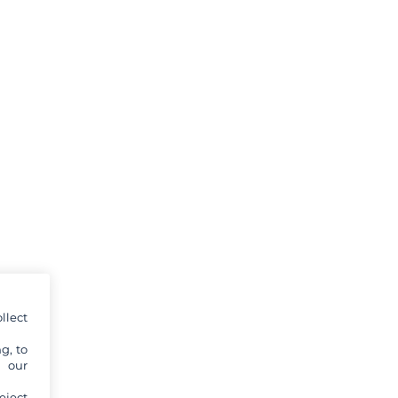
llect
g, to
y our
eject