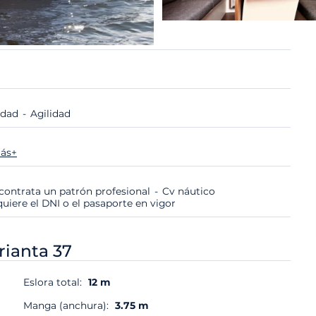
lidad
Agilidad
ás+
i contrata un patrón profesional
Cv náutico
quiere el DNI o el pasaporte en vigor
rianta 37
Eslora total:
12 m
Manga (anchura):
3.75 m