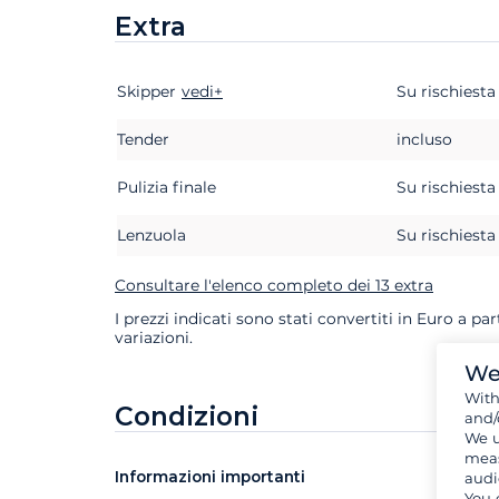
Extra
Skipper
Extra
Stato
vedi+
Prezzo
Su rischiesta
Tender
incluso
Pulizia finale
Su rischiesta
Lenzuola
Su rischiesta
Consultare l'elenco completo dei 13 extra
I prezzi indicati sono stati convertiti in Euro a pa
variazioni.
We
Wit
Condizioni
and/
We u
meas
Informazioni importanti
audi
You 