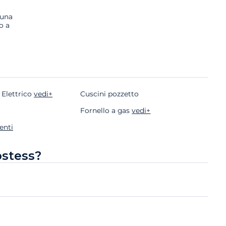
 una
o a
 Elettrico
vedi+
Cuscini pozzetto
Fornello a gas
vedi+
enti
ostess?