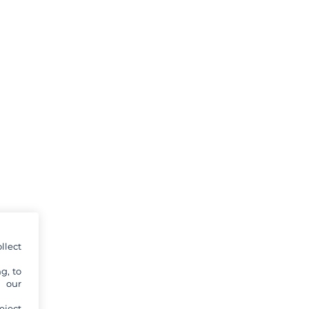
llect
g, to
y our
eject