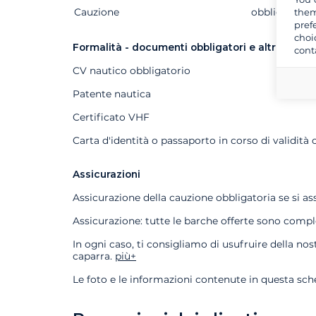
them
Cauzione
Extra
Stato
Prezzo
obbligatorio
pref
choi
Formalità - documenti obbligatori e altri docu
cont
CV nautico obbligatorio
Patente nautica
Certificato VHF
Carta d'identità o passaporto in corso di validità 
Assicurazioni
Assicurazione della cauzione obbligatoria se si a
Assicurazione: tutte le barche offerte sono comp
In ogni caso, ti consigliamo di usufruire della n
caparra.
più+
Le foto e le informazioni contenute in questa sc