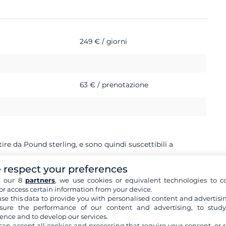
249 € / giorni
63 € / prenotazione
rtire da Pound sterling, e sono quindi suscettibili a
 respect your preferences
h our 8
partners
, we use cookies or equivalent technologies to co
or access certain information from your device.
se this data to provide you with personalised content and advertisin
ure the performance of our content and advertising, to stud
ence and to develop our services.
can accept all cookies and processing that require your consent, or r