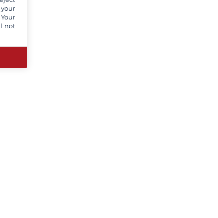
 your
 Your
l not