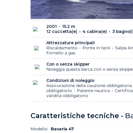
2001
15.2 m
12 cuccetta(e)
4 cabina(e)
3 bagno(i
Attrezzature principali
Riscaldamento
Ponte in teck
Salpa An
Fornello a gas
Con o senza skipper
Noleggia questa barca con o senza skipp
Condizioni di noleggio
Assicurazione della cauzione obbligatoria
obbligatorio
Patente nautica
Certific
validità obbligatorio
Caratteristiche tecniche -
Ba
Modello:
Bavaria 47