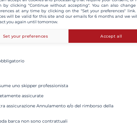
 by clicking "Continue without accepting". You can also change
5 760 €
erences at any time by clicking on the "Set your preferences" link.
ces will be valid for this site and our emails for 6 months and we wil
menti
act you again until tomorrow.
Set your preferences
Accept all
obbligatorio
ssume uno skipper professionista
letamente assicurate
ostra assicurazione Annulamento e/o del rimborso della
heda barca non sono contrattuali