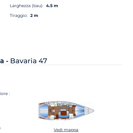
Larghezza (bau):
4.5 m
Tiraggio:
2 m
a -
Bavaria 47
ore :
e
Vedi mappa