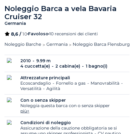
Noleggio Barca a vela Bavaria
Cruiser 32
Germania
8,6 /
10
Favoloso
10 recensioni dei clienti
Noleggio Barche
Germania
Noleggio Barca Flensburgo
2010
9.99 m
4 cuccetta(e)
2 cabina(e)
1 bagno(i)
Attrezzature principali
Ecoscandaglio
Fornello a gas
Manovrabilità
Versatilità
Agilità
Con o senza skipper
Noleggia questa barca con o senza skipper
più+
Condizioni di noleggio
Assicurazione della cauzione obbligatoria se si
assume uno skipper professionista
CV nautico