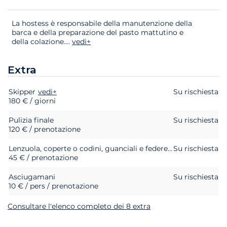
La hostess è responsabile della manutenzione della
barca e della preparazione del pasto mattutino e
della colazione.
...
vedi+
Extra
Skipper
Extra
Stato
vedi+
Prezzo
Su rischiesta
180 € / giorni
Pulizia finale
Su rischiesta
120 € / prenotazione
Lenzuola, coperte o codini, guanciali e federe di guanciali
Su rischiesta
45 € / prenotazione
Asciugamani
Su rischiesta
10 € / pers / prenotazione
Consultare l'elenco completo dei 8 extra