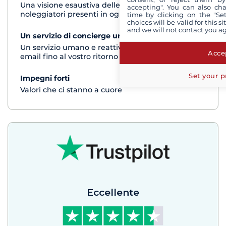
Una visione esaustiva delle barche di tutti i
accepting". You can also ch
noleggiatori presenti in ogni destinazione
time by clicking on the "Set
choices will be valid for this 
and we will not contact you a
Un servizio di concierge unico
vedi+
Un servizio umano e reattivo per telefono o via
Accep
email fino al vostro ritorno dalla crociera
Set your p
Impegni forti
vedi+
Valori che ci stanno a cuore
Eccellente