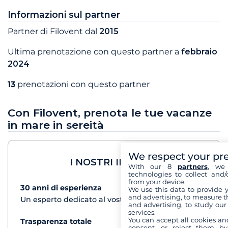
Informazioni sul partner
Partner di Filovent dal
2015
Ultima prenotazione con questo partner a
febbraio
2024
13
prenotazioni con questo partner
Con Filovent, prenota le tue vacanze
in mare in sereità
We respect your pr
I NOSTRI IMPEGNI
With our 8
partners
, we 
technologies to collect and/
from your device.
30 anni di esperienza
vedi+
We use this data to provide 
and advertising, to measure t
Un esperto dedicato al vostro progetto di crociera
and advertising, to study ou
services.
You can accept all cookies an
Trasparenza totale
vedi+
consent, or reject them by