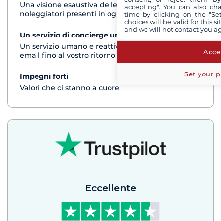
Una visione esaustiva delle barche di tutti i
accepting". You can also ch
noleggiatori presenti in ogni destinazione
time by clicking on the "Set
choices will be valid for this 
and we will not contact you a
Un servizio di concierge unico
vedi+
Un servizio umano e reattivo per telefono o via
Accep
email fino al vostro ritorno dalla crociera
Set your p
Impegni forti
vedi+
Valori che ci stanno a cuore
Eccellente