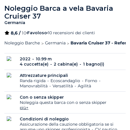
Noleggio Barca a vela Bavaria
Cruiser 37
Germania
8,6 /
10
Favoloso
10 recensioni dei clienti
Noleggio Barche
Germania
Bavaria Cruiser 37 - Refere
2022
10.99 m
4 cuccetta(e)
2 cabina(e)
1 bagno(i)
Attrezzature principali
Randa rigida
Ecoscandaglio
Forno
Manovrabilità
Versatilità
Agilità
Con o senza skipper
Noleggia questa barca con o senza skipper
più+
Condizioni di noleggio
Assicurazione della cauzione obbligatoria se si
assume uno skipper professionista
CV nautico