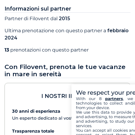
Informazioni sul partner
Partner di Filovent dal
2015
Ultima prenotazione con questo partner a
febbraio
2024
13
prenotazioni con questo partner
Con Filovent, prenota le tue vacanze
in mare in sereità
We respect your pr
I NOSTRI IMPEGNI
With our 8
partners
, we 
technologies to collect and/
from your device.
30 anni di esperienza
vedi+
We use this data to provide 
and advertising, to measure t
Un esperto dedicato al vostro progetto di crociera
and advertising, to study ou
services.
You can accept all cookies an
Trasparenza totale
vedi+
consent, or reject them by