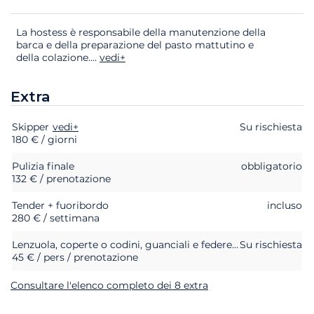
La hostess è responsabile della manutenzione della
barca e della preparazione del pasto mattutino e
della colazione.
...
vedi+
Extra
Skipper
Extra
Stato
vedi+
Prezzo
Su rischiesta
180 € / giorni
Pulizia finale
obbligatorio
132 € / prenotazione
Tender + fuoribordo
incluso
280 € / settimana
Lenzuola, coperte o codini, guanciali e federe di guanciali
Su rischiesta
45 € / pers / prenotazione
Consultare l'elenco completo dei 8 extra