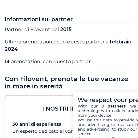
Informazioni sul partner
Partner di Filovent dal
2015
Ultima prenotazione con questo partner a
febbraio
2024
13
prenotazioni con questo partner
Con Filovent, prenota le tue vacanze
in mare in sereità
We respect your pr
With our 8
partners
, we 
I NOSTRI IMPEGNI
technologies to collect and/
from your device.
We use this data to provide 
30 anni di esperienza
vedi+
and advertising, to measure t
and advertising, to study ou
Un esperto dedicato al vostro progetto di crociera
services.