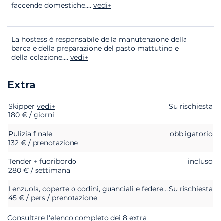
faccende domestiche.
...
vedi+
La hostess è responsabile della manutenzione della
barca e della preparazione del pasto mattutino e
della colazione.
...
vedi+
Extra
Skipper
Extra
Stato
vedi+
Prezzo
Su rischiesta
180 € / giorni
Pulizia finale
obbligatorio
132 € / prenotazione
Tender + fuoribordo
incluso
280 € / settimana
Lenzuola, coperte o codini, guanciali e federe di guanciali
Su rischiesta
45 € / pers / prenotazione
Consultare l'elenco completo dei 8 extra