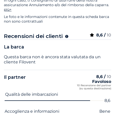
In ogni caso, ti consigliamo di usufruire della nostra
assicurazione Annulamento e/o del rimborso della caparra.
più+
Le foto e le informazioni contenute in questa scheda barca
non sono contrattuali
8,6 /
10
Recensioni dei clienti
La barca
Questa barca non è ancora stata valutata da un
cliente Filovent
8,6 /
10
Il partner
Favoloso
10 Recensione del partner
(su questa destinazione)
Nome del criterio
Voto
Qualità delle imbarcazioni
8,6
Accoglienza e informazioni
Bene