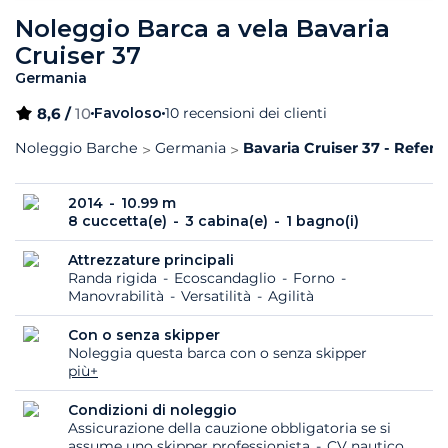
Noleggio Barca a vela Bavaria
Cruiser 37
Germania
8,6 /
10
Favoloso
10 recensioni dei clienti
Noleggio Barche
Germania
Bavaria Cruiser 37 - Refere
2014
10.99 m
8 cuccetta(e)
3 cabina(e)
1 bagno(i)
Attrezzature principali
Randa rigida
Ecoscandaglio
Forno
Manovrabilità
Versatilità
Agilità
Con o senza skipper
Noleggia questa barca con o senza skipper
più+
Condizioni di noleggio
Assicurazione della cauzione obbligatoria se si
assume uno skipper professionista
CV nautico