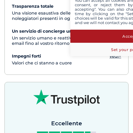
You can accept all cookies an
consent, or reject them by
Trasparenza totale
vedi+
accepting". You can also ch
Una visione esaustiva delle barche di tutti i
time by clicking on the "Set
choices will be valid for this 
noleggiatori presenti in ogni destinazione
and we will not contact you a
Un servizio di concierge unico
vedi+
Accep
Un servizio umano e reattivo per telefono o via
email fino al vostro ritorno dalla crociera
Set your p
Impegni forti
vedi+
Valori che ci stanno a cuore
Eccellente