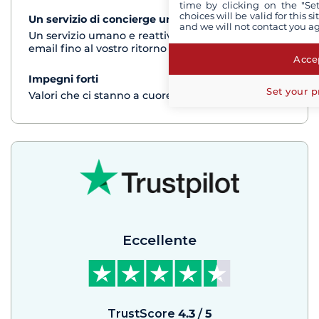
time by clicking on the "Set
choices will be valid for this 
Un servizio di concierge unico
vedi+
and we will not contact you a
Un servizio umano e reattivo per telefono o via
email fino al vostro ritorno dalla crociera
Accep
Impegni forti
vedi+
Set your p
Valori che ci stanno a cuore
Eccellente
TrustScore
4.3
/
5