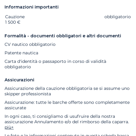
Informazioni importanti
Cauzione
Extra
Stato
Prezzo
obbligatorio
1 500 €
Formalità - documenti obbligatori e altri documenti
CV nautico obbligatorio
Patente nautica
Carta d'identità o passaporto in corso di validità
obbligatorio
Assicurazioni
Assicurazione della cauzione obbligatoria se si assume uno
skipper professionista
Assicurazione: tutte le barche offerte sono completamente
assicurate
In ogni caso, ti consigliamo di usufruire della nostra
assicurazione Annulamento e/o del rimborso della caparra.
più+
Le foto e le informazioni contenute in questa scheda barca