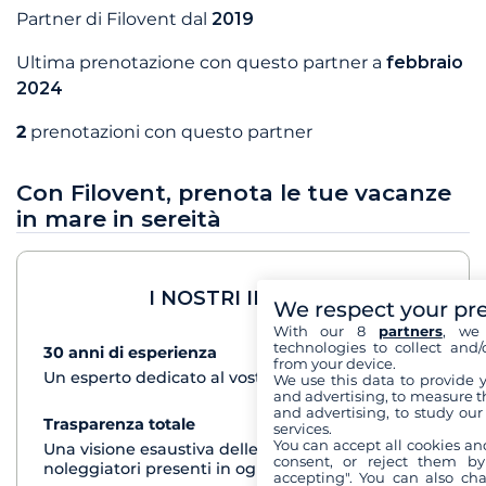
Partner di Filovent dal
2019
Ultima prenotazione con questo partner a
febbraio
2024
2
prenotazioni con questo partner
Con Filovent, prenota le tue vacanze
in mare in sereità
I NOSTRI IMPEGNI
We respect your pr
With our 8
partners
, we 
technologies to collect and/
30 anni di esperienza
vedi+
from your device.
Un esperto dedicato al vostro progetto di crociera
We use this data to provide 
and advertising, to measure t
and advertising, to study ou
Trasparenza totale
vedi+
services.
You can accept all cookies an
Una visione esaustiva delle barche di tutti i
consent, or reject them by
noleggiatori presenti in ogni destinazione
accepting". You can also ch