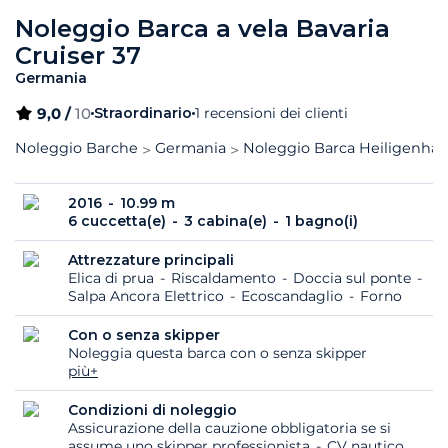
Noleggio Barca a vela Bavaria
Cruiser 37
Germania
9,0 /
10
Straordinario
1 recensioni dei clienti
Noleggio Barche
Germania
Noleggio Barca Heiligenhaf
2016
10.99 m
6 cuccetta(e)
3 cabina(e)
1 bagno(i)
Attrezzature principali
Elica di prua
Riscaldamento
Doccia sul ponte
Salpa Ancora Elettrico
Ecoscandaglio
Forno
Con o senza skipper
Noleggia questa barca con o senza skipper
più+
Condizioni di noleggio
Assicurazione della cauzione obbligatoria se si
assume uno skipper professionista
CV nautico