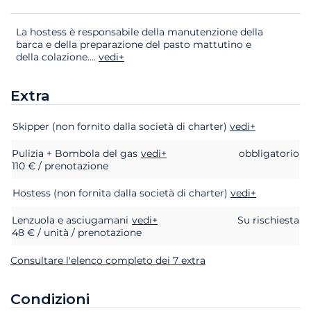
La hostess è responsabile della manutenzione della
barca e della preparazione del pasto mattutino e
della colazione.
...
vedi+
Extra
Extra
Stato
Prezzo
Skipper (non fornito dalla società di charter)
vedi+
Pulizia + Bombola del gas
vedi+
obbligatorio
110 € / prenotazione
Hostess (non fornita dalla società di charter)
vedi+
Lenzuola e asciugamani
vedi+
Su rischiesta
48 € / unità / prenotazione
Consultare l'elenco completo dei 7 extra
Condizioni