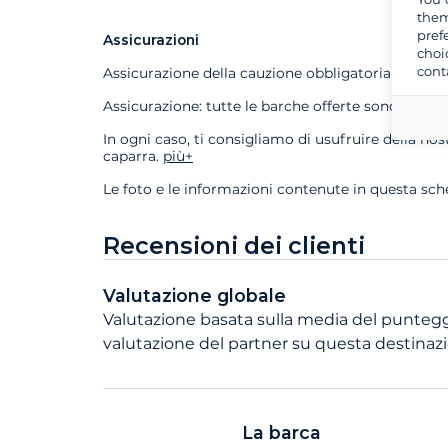
them
pref
Assicurazioni
choi
cont
Assicurazione della cauzione obbligatoria se si a
Assicurazione: tutte le barche offerte sono comp
In ogni caso, ti consigliamo di usufruire della n
caparra.
più+
Le foto e le informazioni contenute in questa sc
Recensioni dei clienti
Valutazione globale
Valutazione basata sulla media del punteggi
valutazione del partner su questa destinaz
La barca