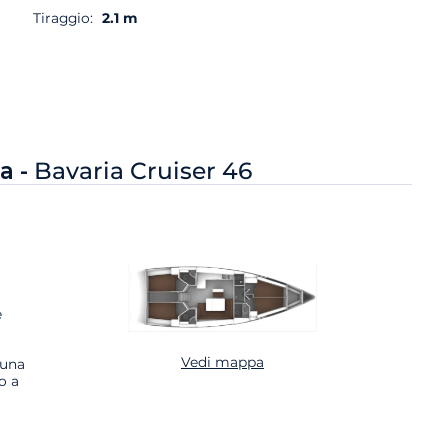
Tiraggio:
2.1 m
a -
Bavaria Cruiser 46
e
Vedi mappa
 una
o a