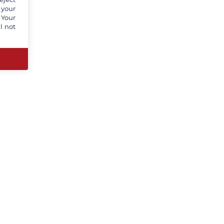
 your
 Your
l not