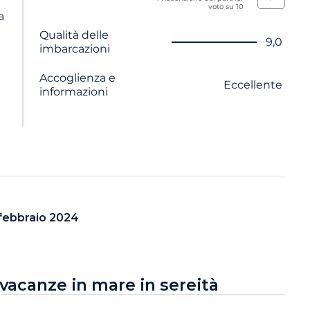
voto su 10
a
Nome del criterio
Voto
Qualità delle
9,0
imbarcazioni
Accoglienza e
Eccellente
informazioni
febbraio 2024
 vacanze in mare in sereità