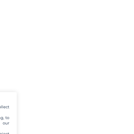
llect
g, to
y our
eject