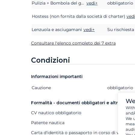
Pulizia + Bombola del gas
vedi+
obbligatorio
Hostess (non fornita dalla società di charter)
ved
Lenzuola e asciugamani
vedi+
Su rischiesta
Consultare l'elenco completo dei 7 extra
Condizioni
Informazioni importanti
Cauzione
Extra
Stato
Prezzo
obbligatorio
We
Formalità - documenti obbligatori e altri docu
Wit
CV nautico obbligatorio
and/
We u
Patente nautica
meas
audi
Carta d'identità o passaporto in corso di validità 
You 