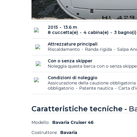
2015
13.6 m
8 cuccetta(e)
4 cabina(e)
3 bagno(i)
Attrezzature principali
Riscaldamento
Randa rigida
Salpa An
Con o senza skipper
Noleggia questa barca con o senza skipp
Condizioni di noleggio
Assicurazione della cauzione obbligatoria
obbligatorio
Patente nautica
Carta d'i
Caratteristiche tecniche -
Ba
Modello:
Bavaria Cruiser 46
Costruttore:
Bavaria