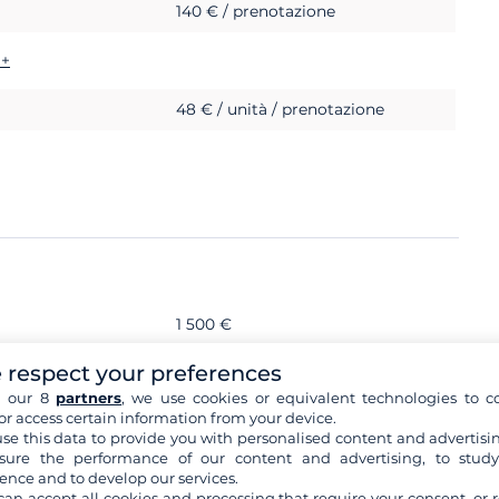
140 € / prenotazione
i+
48 € / unità / prenotazione
1 500 €
 respect your preferences
menti
h our 8
partners
, we use cookies or equivalent technologies to co
or access certain information from your device.
se this data to provide you with personalised content and advertisin
ure the performance of our content and advertising, to stud
ence and to develop our services.
obbligatorio
can accept all cookies and processing that require your consent, or r