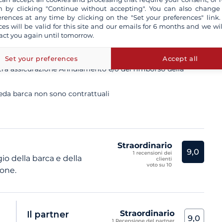
 by clicking "Continue without accepting". You can also change
erences at any time by clicking on the "Set your preferences" link.
ces will be valid for this site and our emails for 6 months and we wil
act you again until tomorrow.
ssume uno skipper professionista
letamente assicurate
Set your preferences
Accept all
ostra assicurazione Annulamento e/o del rimborso della
heda barca non sono contrattuali
Straordinario
9,0
1 recensioni dei
o della barca e della
clienti
voto su 10
ione.
Straordinario
Il partner
9,0
1 Recensione del partner