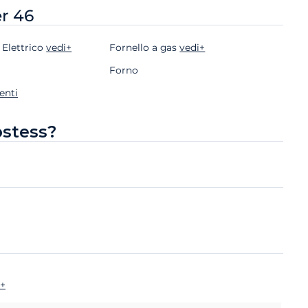
er 46
 Elettrico
vedi+
Fornello a gas
vedi+
Forno
enti
ostess?
i+