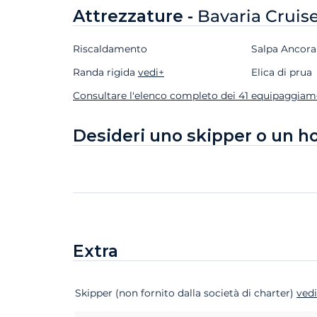
Attrezzature -
Bavaria Cruis
Riscaldamento
Salpa Ancora
Randa rigida
vedi+
Elica di prua
Consultare l'elenco completo dei 41 equipaggiam
Desideri uno skipper o un h
Extra
Extra
Stato
Prezzo
Skipper (non fornito dalla società di charter)
ved