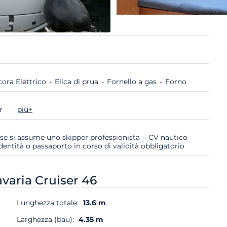
cora Elettrico
Elica di prua
Fornello a gas
Forno
er
più+
 se si assume uno skipper professionista
CV nautico
dentità o passaporto in corso di validità obbligatorio
varia Cruiser 46
Lunghezza totale:
13.6 m
Larghezza (bau):
4.35 m