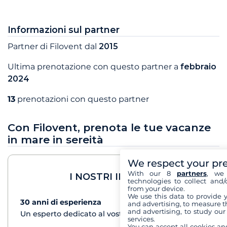
Informazioni sul partner
Partner di Filovent dal
2015
Ultima prenotazione con questo partner a
febbraio
2024
13
prenotazioni con questo partner
Con Filovent, prenota le tue vacanze
in mare in sereità
We respect your pr
With our 8
partners
, we 
I NOSTRI IMPEGNI
technologies to collect and/
from your device.
We use this data to provide 
30 anni di esperienza
vedi+
and advertising, to measure t
and advertising, to study ou
Un esperto dedicato al vostro progetto di crociera
services.
You can accept all cookies an