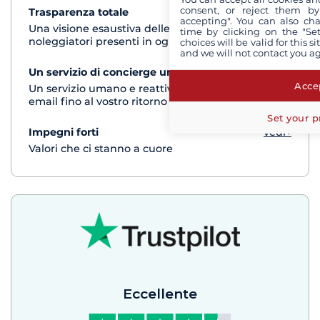
consent, or reject them by
Trasparenza totale
vedi+
accepting". You can also ch
Una visione esaustiva delle barche di tutti i
time by clicking on the "Set
noleggiatori presenti in ogni destinazione
choices will be valid for this 
and we will not contact you a
Un servizio di concierge unico
vedi+
Accep
Un servizio umano e reattivo per telefono o via
email fino al vostro ritorno dalla crociera
Set your p
Impegni forti
vedi+
Valori che ci stanno a cuore
Eccellente