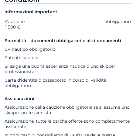
Informazioni importanti
Cauzione
Extra
Stato
Prezzo
obbligatorio
1 500 €
Formalità - documenti obbligatori e altri documenti
CV nautico obbligatorio
Patente nautica
Si esige una buona esperienza nautica o uno skipper
professionista
Carta d'identità o passaporto in corso di validità
obbligatorio
Assicurazioni
Assicurazione della cauzione obbligatoria se si assume uno
skipper professionista
Assicurazione: tutte le barche offerte sono completamente
assicurate
In ogni caso, ti consigliamo di usufruire della nostra