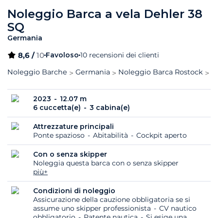
Noleggio Barca a vela Dehler 38
SQ
Germania
8,6 /
10
Favoloso
10 recensioni dei clienti
Noleggio Barche
Germania
Noleggio Barca Rostock
D
2023
12.07 m
6 cuccetta(e)
3 cabina(e)
Attrezzature principali
Ponte spazioso
Abitabilità
Cockpit aperto
Con o senza skipper
Noleggia questa barca con o senza skipper
più+
Condizioni di noleggio
Assicurazione della cauzione obbligatoria se si
assume uno skipper professionista
CV nautico
obbligatorio
Patente nautica
Si esige una