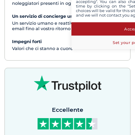
accepting". You can also ch
noleggiatori presenti in ogni destinazione
time by clicking on the "Set
choices will be valid for this 
and we will not contact you a
Un servizio di concierge unico
vedi+
Un servizio umano e reattivo per telefono o via
email fino al vostro ritorno dalla crociera
Accep
Impegni forti
vedi+
Set your p
Valori che ci stanno a cuore
Eccellente