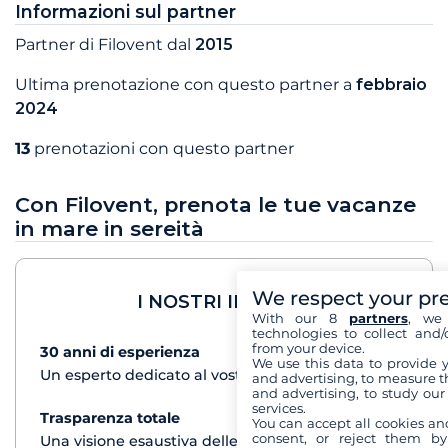
Informazioni sul partner
Partner di Filovent dal
2015
Ultima prenotazione con questo partner a
febbraio
2024
13
prenotazioni con questo partner
Con Filovent, prenota le tue vacanze
in mare in sereità
We respect your pr
I NOSTRI IMPEGNI
With our 8
partners
, we 
technologies to collect and/
from your device.
30 anni di esperienza
vedi+
We use this data to provide 
Un esperto dedicato al vostro progetto di crociera
and advertising, to measure t
and advertising, to study ou
services.
Trasparenza totale
vedi+
You can accept all cookies an
consent, or reject them by
Una visione esaustiva delle barche di tutti i