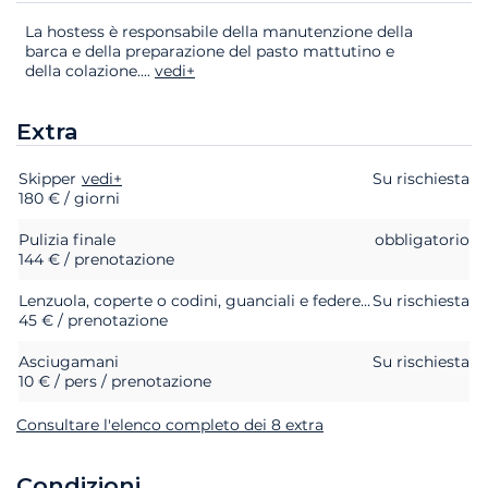
La hostess è responsabile della manutenzione della
barca e della preparazione del pasto mattutino e
della colazione.
...
vedi+
Extra
Skipper
Extra
Stato
vedi+
Prezzo
Su rischiesta
180 € / giorni
Pulizia finale
obbligatorio
144 € / prenotazione
Lenzuola, coperte o codini, guanciali e federe di guanciali
Su rischiesta
45 € / prenotazione
Asciugamani
Su rischiesta
10 € / pers / prenotazione
Consultare l'elenco completo dei 8 extra
Condizioni