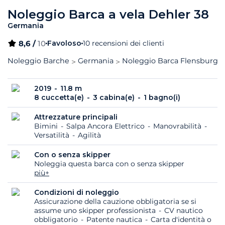
Noleggio Barca a vela Dehler 38
Germania
8,6 /
10
Favoloso
10 recensioni dei clienti
Noleggio Barche
Germania
Noleggio Barca Flensburgo
2019
11.8 m
8 cuccetta(e)
3 cabina(e)
1 bagno(i)
Attrezzature principali
Bimini
Salpa Ancora Elettrico
Manovrabilità
Versatilità
Agilità
Con o senza skipper
Noleggia questa barca con o senza skipper
più+
Condizioni di noleggio
Assicurazione della cauzione obbligatoria se si
assume uno skipper professionista
CV nautico
obbligatorio
Patente nautica
Carta d'identità o